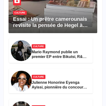
CULTURE
Essai : Un prêtre camerounais
revisite la pensée de Hegel à
travers le rêve américain
CULTURE
Mario Raymond publie un
premier EP entre Bikutsi, R&B
et pop française
CULTURE
Julienne Honorine Eyenga
Ayissi, pionnière du concours
Miss Cameroun, est décédée