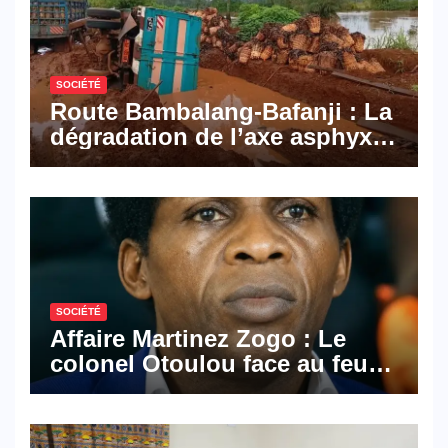
SOCIÉTÉ
Route Bambalang-Bafanji : La
dégradation de l’axe asphyxie
les activités économiques
SOCIÉTÉ
Affaire Martinez Zogo : Le
colonel Otoulou face au feu
croisé des avocats de la
défense