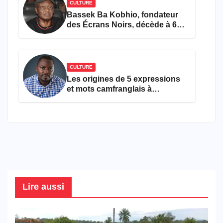
CULTURE
Bassek Ba Kobhio, fondateur
des Écrans Noirs, décède à 69
ans
CULTURE
Les origines de 5 expressions
et mots camfranglais à
connaître en 2026
Lire aussi