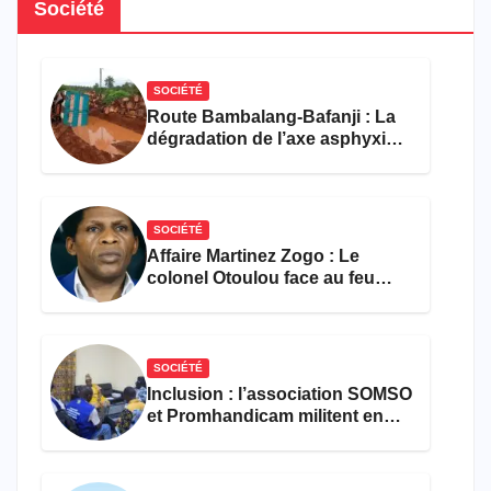
Société
SOCIÉTÉ
Route Bambalang-Bafanji : La
dégradation de l’axe asphyxie
les activités économiques
SOCIÉTÉ
Affaire Martinez Zogo : Le
colonel Otoulou face au feu
croisé des avocats de la
défense
SOCIÉTÉ
Inclusion : l’association SOMSO
et Promhandicam militent en
faveur d’une réforme des
formations en hôtellerie-
restauration