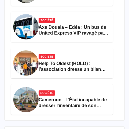
accident près du port
SOCIÉTÉ
Axe Douala – Edéa : Un bus de
United Express VIP ravagé par
les flammes à Missole
SOCIÉTÉ
Help To Oldest (HOLD) :
l’association dresse un bilan
encourageant au premier
semestre de 2026
SOCIÉTÉ
Cameroun : L’État incapable de
dresser l’inventaire de son
propre patrimoine