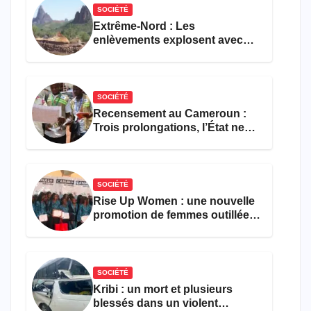
SOCIÉTÉ
Extrême-Nord : Les
enlèvements explosent avec
308 victimes en trois mois
SOCIÉTÉ
Recensement au Cameroun :
Trois prolongations, l’État ne
parvient toujours pas à achever
le comptage de la population
SOCIÉTÉ
Rise Up Women : une nouvelle
promotion de femmes outillées
pour l’emploi et
l’entrepreneuriat
SOCIÉTÉ
Kribi : un mort et plusieurs
blessés dans un violent