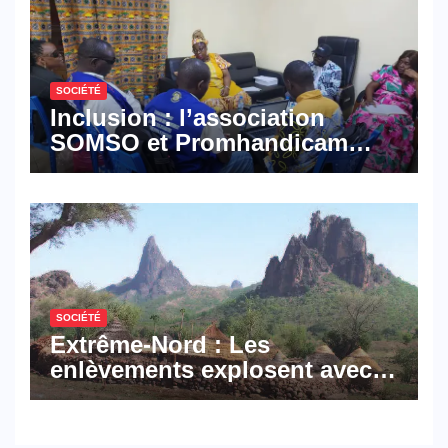
SOCIÉTÉ
Inclusion : l’association
SOMSO et Promhandicam
militent en faveur d’une
réforme des formations en
hôtellerie-restauration
SOCIÉTÉ
Extrême-Nord : Les
enlèvements explosent avec
308 victimes en trois mois