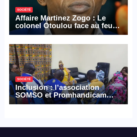
SOCIÉTÉ
Affaire Martinez Zogo : Le
colonel Otoulou face au feu
croisé des avocats de la
défense
SOCIÉTÉ
Inclusion : l’association
SOMSO et Promhandicam
militent en faveur d’une
réforme des formations en
hôtellerie-restauration