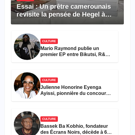
Essai : Un prêtre camerounais
revisite la pensée de Hegel à
travers le rêve américain
CULTURE
Mario Raymond publie un
premier EP entre Bikutsi, R&B
et pop française
CULTURE
Julienne Honorine Eyenga
Ayissi, pionnière du concours
Miss Cameroun, est décédée
CULTURE
Bassek Ba Kobhio, fondateur
des Écrans Noirs, décède à 69