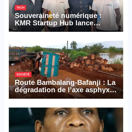
TECH
Souveraineté numérique :
KMR Startup Hub lance
Pyramid Browser et Pyramid
Mail, deux solutions
numériques made in
Cameroon
SOCIÉTÉ
Route Bambalang-Bafanji : La
dégradation de l’axe asphyxie
les activités économiques