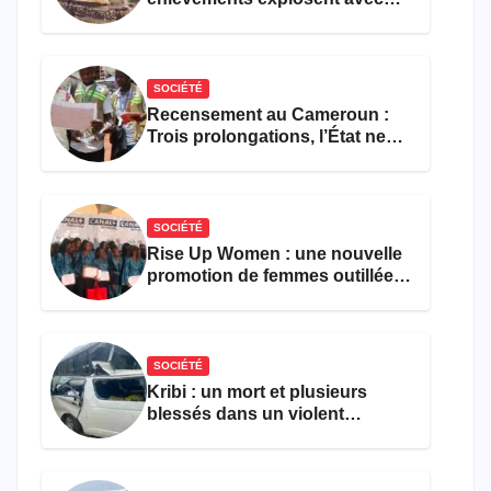
308 victimes en trois mois
SOCIÉTÉ
Recensement au Cameroun :
Trois prolongations, l’État ne
parvient toujours pas à achever
le comptage de la population
SOCIÉTÉ
Rise Up Women : une nouvelle
promotion de femmes outillées
pour l’emploi et
l’entrepreneuriat
SOCIÉTÉ
Kribi : un mort et plusieurs
blessés dans un violent
accident près du port