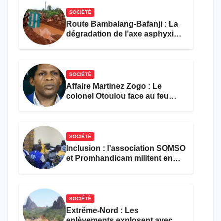
SOCIÉTÉ
Route Bambalang-Bafanji : La
dégradation de l’axe asphyxie
les activités économiques
SOCIÉTÉ
Affaire Martinez Zogo : Le
colonel Otoulou face au feu
croisé des avocats de la
défense
SOCIÉTÉ
Inclusion : l’association SOMSO
et Promhandicam militent en
faveur d’une réforme des
formations en hôtellerie-
restauration
SOCIÉTÉ
Extrême-Nord : Les
enlèvements explosent avec