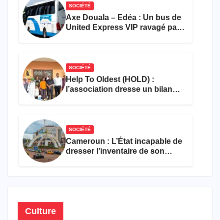
SOCIÉTÉ
Axe Douala – Edéa : Un bus de
United Express VIP ravagé par
les flammes à Missole
SOCIÉTÉ
Help To Oldest (HOLD) :
l’association dresse un bilan
encourageant au premier
semestre de 2026
SOCIÉTÉ
Cameroun : L’État incapable de
dresser l’inventaire de son
propre patrimoine
Culture