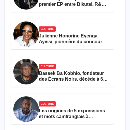
premier EP entre Bikutsi, R&B
et pop française
CULTURE
Julienne Honorine Eyenga
Ayissi, pionnière du concours
Miss Cameroun, est décédée
CULTURE
Bassek Ba Kobhio, fondateur
des Écrans Noirs, décède à 69
ans
CULTURE
Les origines de 5 expressions
et mots camfranglais à
connaître en 2026