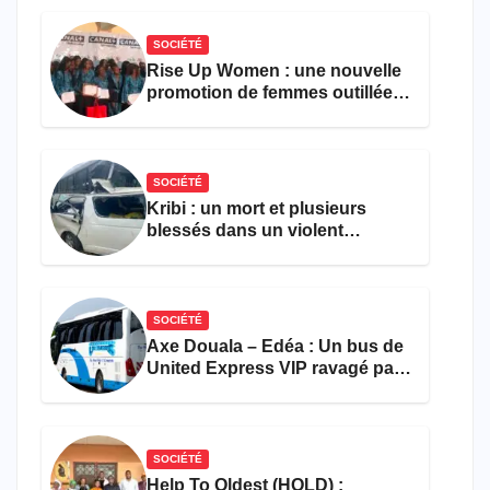
SOCIÉTÉ
Rise Up Women : une nouvelle
promotion de femmes outillées
pour l’emploi et
l’entrepreneuriat
SOCIÉTÉ
Kribi : un mort et plusieurs
blessés dans un violent
accident près du port
SOCIÉTÉ
Axe Douala – Edéa : Un bus de
United Express VIP ravagé par
les flammes à Missole
SOCIÉTÉ
Help To Oldest (HOLD) :