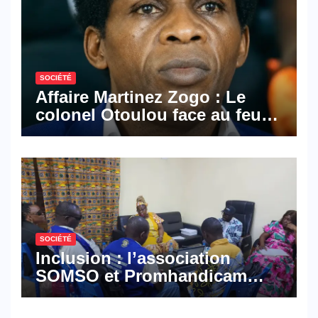
SOCIÉTÉ
Affaire Martinez Zogo : Le
colonel Otoulou face au feu
croisé des avocats de la
défense
SOCIÉTÉ
Inclusion : l’association
SOMSO et Promhandicam
militent en faveur d’une
réforme des formations en