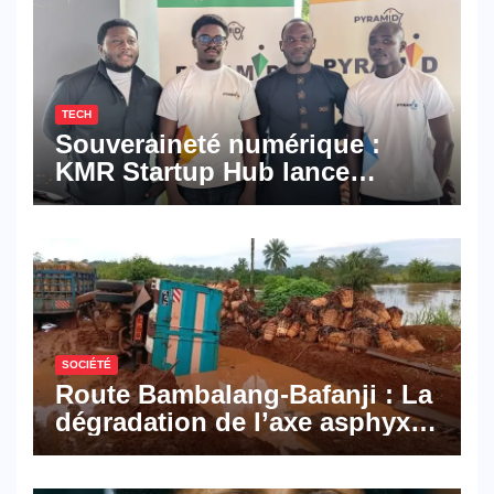
TECH
Souveraineté numérique :
KMR Startup Hub lance
Pyramid Browser et Pyramid
Mail, deux solutions
numériques made in
Cameroon
SOCIÉTÉ
Route Bambalang-Bafanji : La
dégradation de l’axe asphyxie
les activités économiques