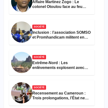
Affaire Martinez Zogo : Le
colonel Otoulou face au feu
croisé des avocats de la
défense
SOCIÉTÉ
Inclusion : l’association SOMSO
et Promhandicam militent en
faveur d’une réforme des
formations en hôtellerie-
restauration
SOCIÉTÉ
Extrême-Nord : Les
enlèvements explosent avec
308 victimes en trois mois
SOCIÉTÉ
Recensement au Cameroun :
Trois prolongations, l’État ne
parvient toujours pas à achever
le comptage de la population