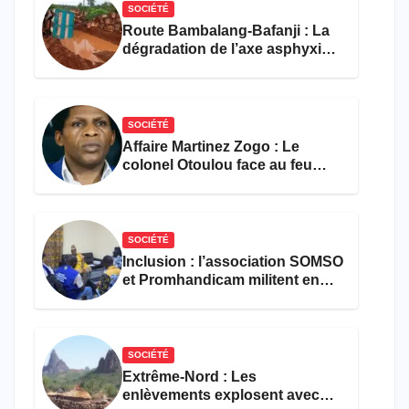
SOCIÉTÉ
Route Bambalang-Bafanji : La
dégradation de l’axe asphyxie
les activités économiques
SOCIÉTÉ
Affaire Martinez Zogo : Le
colonel Otoulou face au feu
croisé des avocats de la
défense
SOCIÉTÉ
Inclusion : l’association SOMSO
et Promhandicam militent en
faveur d’une réforme des
formations en hôtellerie-
restauration
SOCIÉTÉ
Extrême-Nord : Les
enlèvements explosent avec