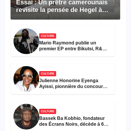
Essai : Un prêtre camerounais
revisite la pensée de Hegel à
travers le rêve américain
CULTURE
Mario Raymond publie un
premier EP entre Bikutsi, R&B
et pop française
CULTURE
Julienne Honorine Eyenga
Ayissi, pionnière du concours
Miss Cameroun, est décédée
CULTURE
Bassek Ba Kobhio, fondateur
des Écrans Noirs, décède à 69
ans