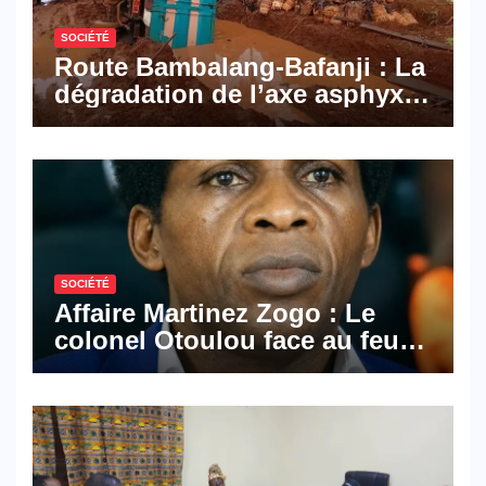
SOCIÉTÉ
Route Bambalang-Bafanji : La
dégradation de l’axe asphyxie
les activités économiques
SOCIÉTÉ
Affaire Martinez Zogo : Le
colonel Otoulou face au feu
croisé des avocats de la
défense