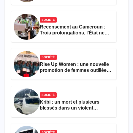
308 victimes en trois mois
SOCIÉTÉ
Recensement au Cameroun :
Trois prolongations, l’État ne
parvient toujours pas à achever
le comptage de la population
SOCIÉTÉ
Rise Up Women : une nouvelle
promotion de femmes outillées
pour l’emploi et
l’entrepreneuriat
SOCIÉTÉ
Kribi : un mort et plusieurs
blessés dans un violent
accident près du port
SOCIÉTÉ