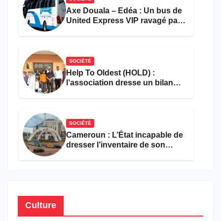
Axe Douala – Edéa : Un bus de
United Express VIP ravagé par
les flammes à Missole
SOCIÉTÉ
Help To Oldest (HOLD) :
l’association dresse un bilan
encourageant au premier
semestre de 2026
SOCIÉTÉ
Cameroun : L’État incapable de
dresser l’inventaire de son
propre patrimoine
Culture