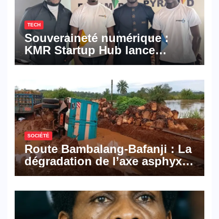
TECH
Souveraineté numérique :
KMR Startup Hub lance
Pyramid Browser et Pyramid
Mail, deux solutions
numériques made in
Cameroon
SOCIÉTÉ
Route Bambalang-Bafanji : La
dégradation de l’axe asphyxie
les activités économiques