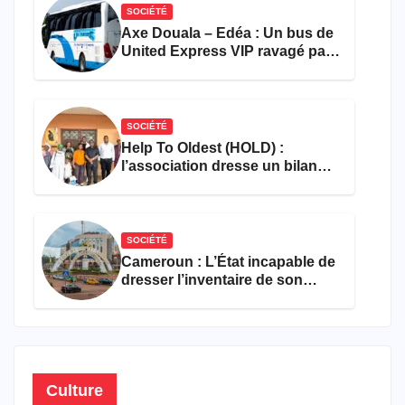
SOCIÉTÉ
Axe Douala – Edéa : Un bus de
United Express VIP ravagé par
les flammes à Missole
SOCIÉTÉ
Help To Oldest (HOLD) :
l’association dresse un bilan
encourageant au premier
semestre de 2026
SOCIÉTÉ
Cameroun : L’État incapable de
dresser l’inventaire de son
propre patrimoine
Culture