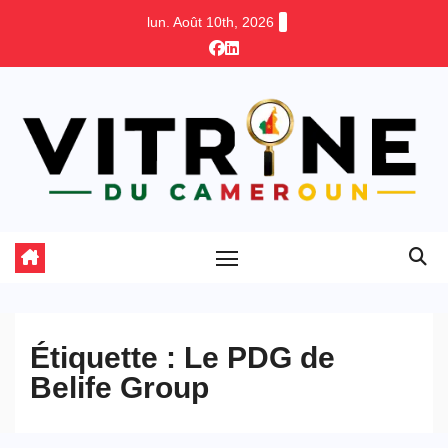
Skip
lun. Août 10th, 2026
to
content
Étiquette :
Le PDG de
Belife Group