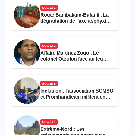
SOCIÉTÉ
Route Bambalang-Bafanji : La
dégradation de l’axe asphyxie
les activités économiques
SOCIÉTÉ
Affaire Martinez Zogo : Le
colonel Otoulou face au feu
croisé des avocats de la
défense
SOCIÉTÉ
Inclusion : l’association SOMSO
et Promhandicam militent en
faveur d’une réforme des
formations en hôtellerie-
restauration
SOCIÉTÉ
Extrême-Nord : Les