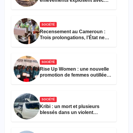
enlèvements explosent avec
308 victimes en trois mois
SOCIÉTÉ
Recensement au Cameroun :
Trois prolongations, l’État ne
parvient toujours pas à achever
le comptage de la population
SOCIÉTÉ
Rise Up Women : une nouvelle
promotion de femmes outillées
pour l’emploi et
l’entrepreneuriat
SOCIÉTÉ
Kribi : un mort et plusieurs
blessés dans un violent
accident près du port