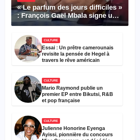
« Le parfum des jours difficiles »
: François Gaël Mbala signe un
premier roman porté par la
résilience et l’espoir
CULTURE
Essai : Un prêtre camerounais
revisite la pensée de Hegel à
travers le rêve américain
CULTURE
Mario Raymond publie un
premier EP entre Bikutsi, R&B
et pop française
CULTURE
Julienne Honorine Eyenga
Ayissi, pionnière du concours