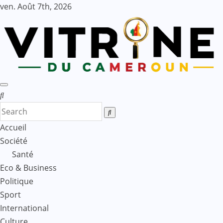
Skip
ven. Août 7th, 2026
to
content
Accueil
Société
Santé
Eco & Business
Politique
Sport
International
Culture