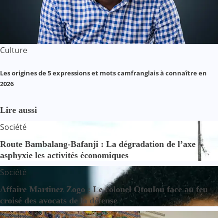
Culture
Les origines de 5 expressions et mots camfranglais à connaître en
2026
Lire aussi
Société
Route Bambalang-Bafanji : La dégradation de l’axe
asphyxie les activités économiques
Société
Affaire Martinez Zogo : Le colonel Otoulou face au feu
croisé des avocats de la défense
Société