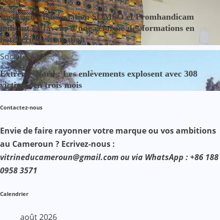
Inclusion : l’association SOMSO et Promhandicam
militent en faveur d’une réforme des formations en
hôtellerie-restauration
Société
Extrême-Nord : Les enlèvements explosent avec 308
victimes en trois mois
Contactez-nous
Envie de faire rayonner votre marque ou vos ambitions
au Cameroun ? Ecrivez-nous :
vitrineducameroun@gmail.com ou via WhatsApp : +86 188
0958 3571
Calendrier
août 2026