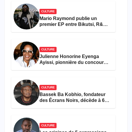
CULTURE
Mario Raymond publie un
premier EP entre Bikutsi, R&B
et pop française
CULTURE
Julienne Honorine Eyenga
Ayissi, pionnière du concours
Miss Cameroun, est décédée
CULTURE
Bassek Ba Kobhio, fondateur
des Écrans Noirs, décède à 69
ans
CULTURE