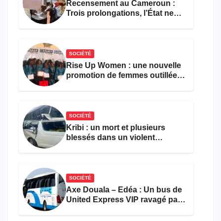
Recensement au Cameroun :
Trois prolongations, l’État ne
parvient toujours pas à achever
le comptage de la population
SOCIÉTÉ
Rise Up Women : une nouvelle
promotion de femmes outillées
pour l’emploi et
l’entrepreneuriat
SOCIÉTÉ
Kribi : un mort et plusieurs
blessés dans un violent
accident près du port
SOCIÉTÉ
Axe Douala – Edéa : Un bus de
United Express VIP ravagé par
les flammes à Missole