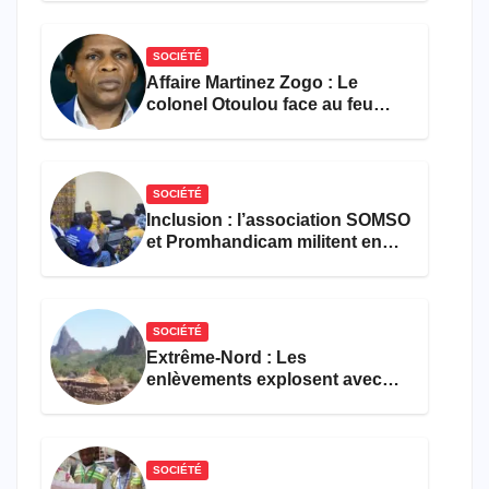
SOCIÉTÉ
Affaire Martinez Zogo : Le
colonel Otoulou face au feu
croisé des avocats de la
défense
SOCIÉTÉ
Inclusion : l’association SOMSO
et Promhandicam militent en
faveur d’une réforme des
formations en hôtellerie-
restauration
SOCIÉTÉ
Extrême-Nord : Les
enlèvements explosent avec
308 victimes en trois mois
SOCIÉTÉ