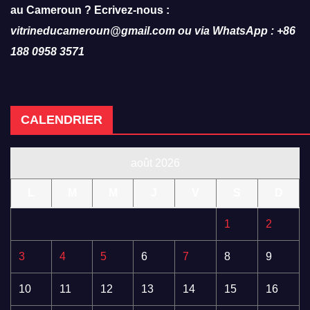
au Cameroun ? Ecrivez-nous :
vitrineducameroun@gmail.com ou via WhatsApp : +86
188 0958 3571
CALENDRIER
août 2026
L
M
M
J
V
S
D
1
2
3
4
5
6
7
8
9
10
11
12
13
14
15
16