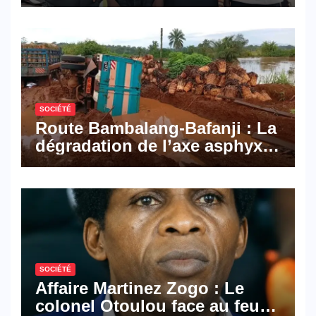
Pyramid Browser et Pyramid
Mail, deux solutions
numériques made in
Cameroon
SOCIÉTÉ
Route Bambalang-Bafanji : La
dégradation de l’axe asphyxie
les activités économiques
SOCIÉTÉ
Affaire Martinez Zogo : Le
colonel Otoulou face au feu