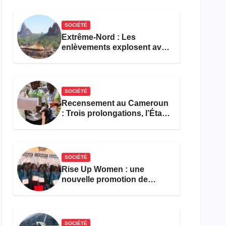
réforme des formations en
hôtellerie-restauration
SOCIÉTÉ
Extrême-Nord : Les
enlèvements explosent avec
308 victimes en trois mois
SOCIÉTÉ
Recensement au Cameroun
: Trois prolongations, l’État
ne parvient toujours pas à
achever le comptage de la
population
SOCIÉTÉ
Rise Up Women : une
nouvelle promotion de
femmes outillées pour
l’emploi et l’entrepreneuriat
SOCIÉTÉ