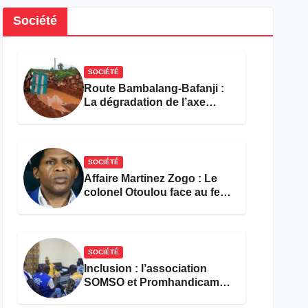
Société
SOCIÉTÉ
Route Bambalang-Bafanji :
La dégradation de l’axe
asphyxie les activités
économiques
SOCIÉTÉ
Affaire Martinez Zogo : Le
colonel Otoulou face au feu
croisé des avocats de la
défense
SOCIÉTÉ
Inclusion : l’association
SOMSO et Promhandicam
militent en faveur d’une