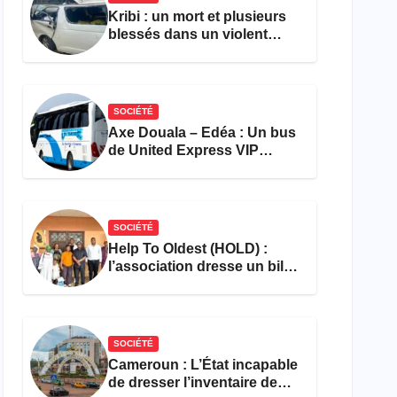
Kribi : un mort et plusieurs
blessés dans un violent
accident près du port
SOCIÉTÉ
Axe Douala – Edéa : Un bus
de United Express VIP
ravagé par les flammes à
Missole
SOCIÉTÉ
Help To Oldest (HOLD) :
l’association dresse un bilan
encourageant au premier
semestre de 2026
SOCIÉTÉ
Cameroun : L’État incapable
de dresser l’inventaire de