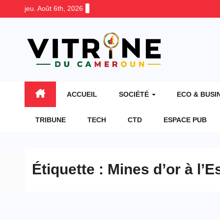
Skip
jeu. Août 6th, 2026
to
content
ACCUEIL
SOCIÉTÉ
ECO & BUSI
TRIBUNE
TECH
CTD
ESPACE PUB
Étiquette :
Mines d’or à l’