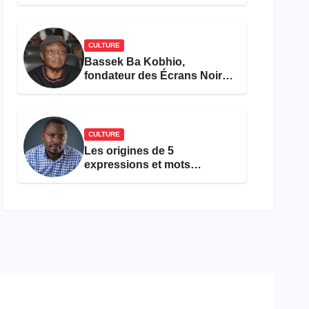
concours Miss Cameroun,
est décédée
CULTURE
Bassek Ba Kobhio,
fondateur des Écrans Noirs,
décède à 69 ans
CULTURE
Les origines de 5
expressions et mots
camfranglais à connaître en
2026