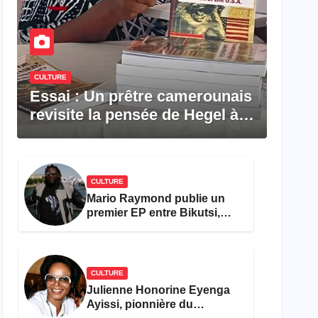
CULTURE
Essai : Un prêtre camerounais
revisite la pensée de Hegel à
travers le rêve américain
CULTURE
Mario Raymond publie un
premier EP entre Bikutsi,
R&B et pop française
CULTURE
Julienne Honorine Eyenga
Ayissi, pionnière du