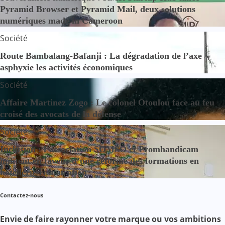
Pyramid Browser et Pyramid Mail, deux solutions
numériques made in Cameroon
Société
Route Bambalang-Bafanji : La dégradation de l’axe
asphyxie les activités économiques
Société
Affaire Martinez Zogo : Le colonel Otoulou face au feu
croisé des avocats de la défense
Société
Inclusion : l’association SOMSO et Promhandicam
militent en faveur d’une réforme des formations en
hôtellerie-restauration
Contactez-nous
Envie de faire rayonner votre marque ou vos ambitions