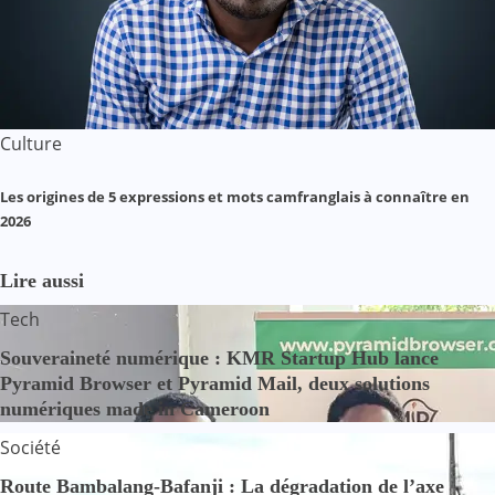
Culture
Les origines de 5 expressions et mots camfranglais à connaître en
2026
Lire aussi
Tech
Souveraineté numérique : KMR Startup Hub lance
Pyramid Browser et Pyramid Mail, deux solutions
numériques made in Cameroon
Société
Route Bambalang-Bafanji : La dégradation de l’axe