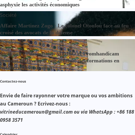
asphyxie les activités économiques
Société
Affaire Martinez Zogo : Le colonel Otoulou face au feu
croisé des avocats de la défense
Société
Inclusion : l’association SOMSO et Promhandicam
militent en faveur d’une réforme des formations en
hôtellerie-restauration
Contactez-nous
Envie de faire rayonner votre marque ou vos ambitions
au Cameroun ? Ecrivez-nous :
vitrineducameroun@gmail.com ou via WhatsApp : +86 188
0958 3571
Calendrier