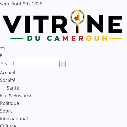
Skip
sam. Août 8th, 2026
to
content
Accueil
Société
Santé
Eco & Business
Politique
Sport
International
Culture