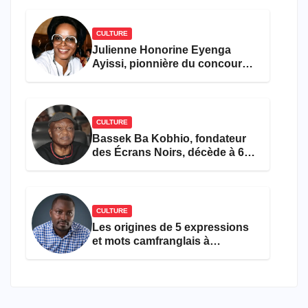
CULTURE
Julienne Honorine Eyenga
Ayissi, pionnière du concours
Miss Cameroun, est décédée
CULTURE
Bassek Ba Kobhio, fondateur
des Écrans Noirs, décède à 69
ans
CULTURE
Les origines de 5 expressions
et mots camfranglais à
connaître en 2026