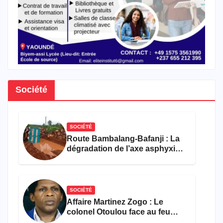
Société
SOCIÉTÉ
Route Bambalang-Bafanji : La
dégradation de l’axe asphyxie
les activités économiques
SOCIÉTÉ
Affaire Martinez Zogo : Le
colonel Otoulou face au feu
croisé des avocats de la