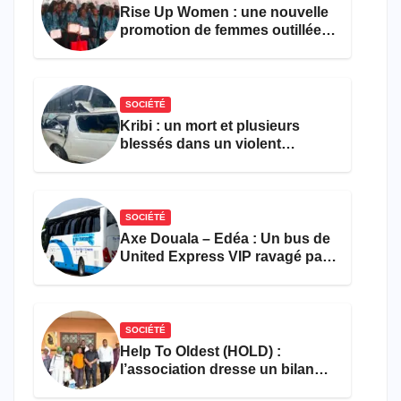
Rise Up Women : une nouvelle
promotion de femmes outillées
pour l’emploi et
l’entrepreneuriat
SOCIÉTÉ
Kribi : un mort et plusieurs
blessés dans un violent
accident près du port
SOCIÉTÉ
Axe Douala – Edéa : Un bus de
United Express VIP ravagé par
les flammes à Missole
SOCIÉTÉ
Help To Oldest (HOLD) :
l’association dresse un bilan
encourageant au premier