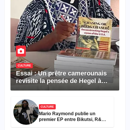
CULTURE
Essai : Un prêtre camerounais
revisite la pensée de Hegel à
travers le rêve américain
CULTURE
Mario Raymond publie un
premier EP entre Bikutsi, R&B
et pop française