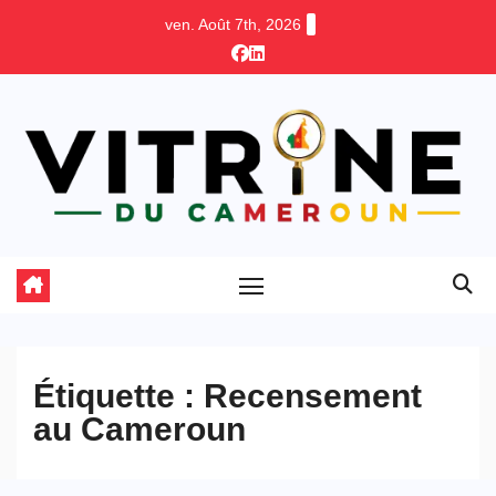
Skip
ven. Août 7th, 2026
to
content
Étiquette :
Recensement
au Cameroun