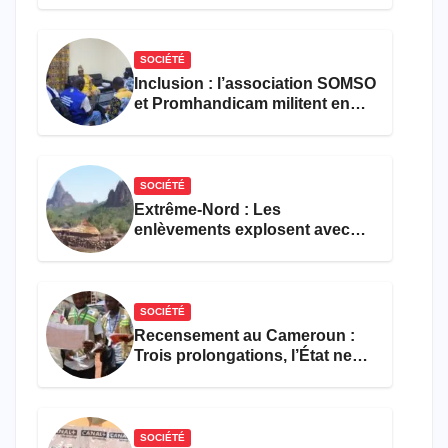
défense
SOCIÉTÉ
Inclusion : l’association SOMSO
et Promhandicam militent en
faveur d’une réforme des
formations en hôtellerie-
restauration
SOCIÉTÉ
Extrême-Nord : Les
enlèvements explosent avec
308 victimes en trois mois
SOCIÉTÉ
Recensement au Cameroun :
Trois prolongations, l’État ne
parvient toujours pas à achever
le comptage de la population
SOCIÉTÉ