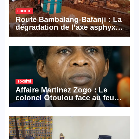
SOCIÉTÉ
Route Bambalang-Bafanji : La
dégradation de l’axe asphyxie
les activités économiques
SOCIÉTÉ
Affaire Martinez Zogo : Le
colonel Otoulou face au feu
croisé des avocats de la
défense