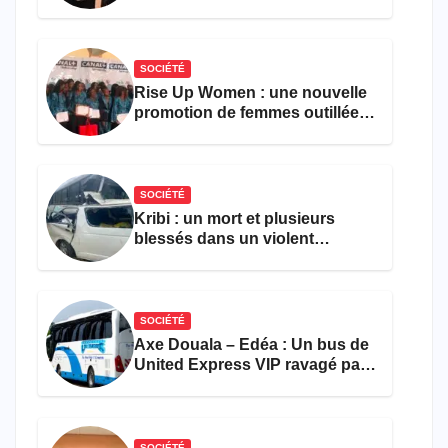
parvient toujours pas à achever
le comptage de la population
SOCIÉTÉ
Rise Up Women : une nouvelle
promotion de femmes outillées
pour l’emploi et
l’entrepreneuriat
SOCIÉTÉ
Kribi : un mort et plusieurs
blessés dans un violent
accident près du port
SOCIÉTÉ
Axe Douala – Edéa : Un bus de
United Express VIP ravagé par
les flammes à Missole
SOCIÉTÉ