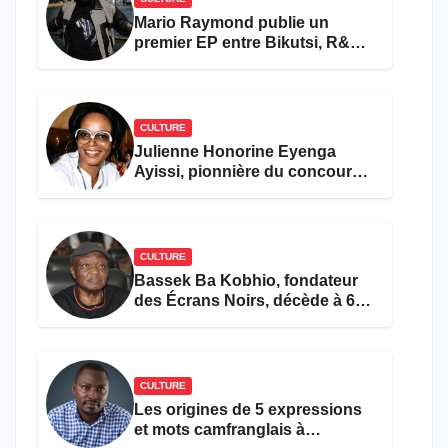
Mario Raymond publie un
premier EP entre Bikutsi, R&B
et pop française
CULTURE
Julienne Honorine Eyenga
Ayissi, pionnière du concours
Miss Cameroun, est décédée
CULTURE
Bassek Ba Kobhio, fondateur
des Écrans Noirs, décède à 69
ans
CULTURE
Les origines de 5 expressions
et mots camfranglais à