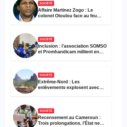
SOCIÉTÉ
Affaire Martinez Zogo : Le
colonel Otoulou face au feu
croisé des avocats de la
défense
SOCIÉTÉ
Inclusion : l’association SOMSO
et Promhandicam militent en
faveur d’une réforme des
formations en hôtellerie-
restauration
SOCIÉTÉ
Extrême-Nord : Les
enlèvements explosent avec
308 victimes en trois mois
SOCIÉTÉ
Recensement au Cameroun :
Trois prolongations, l’État ne