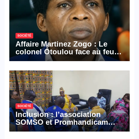
SOCIÉTÉ
Affaire Martinez Zogo : Le
colonel Otoulou face au feu
croisé des avocats de la
défense
SOCIÉTÉ
Inclusion : l’association
SOMSO et Promhandicam
militent en faveur d’une
réforme des formations en