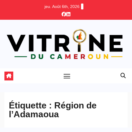
Skip
jeu. Août 6th, 2026
to
content
Étiquette :
Région de
l’Adamaoua