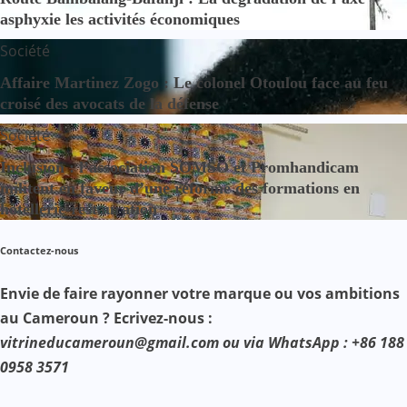
asphyxie les activités économiques
Société
Affaire Martinez Zogo : Le colonel Otoulou face au feu
croisé des avocats de la défense
Société
Inclusion : l’association SOMSO et Promhandicam
militent en faveur d’une réforme des formations en
hôtellerie-restauration
Contactez-nous
Envie de faire rayonner votre marque ou vos ambitions
au Cameroun ? Ecrivez-nous :
vitrineducameroun@gmail.com ou via WhatsApp : +86 188
0958 3571