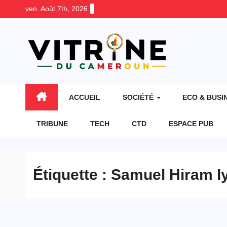
Skip
ven. Août 7th, 2026
to
content
ACCUEIL
SOCIÉTÉ
ECO & BUSI
TRIBUNE
TECH
CTD
ESPACE PUB
Étiquette :
Samuel Hiram I