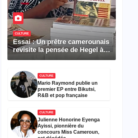
CULTURE
Essai : Un prêtre camerounais
revisite la pensée de Hegel à
travers le rêve américain
CULTURE
Mario Raymond publie un
premier EP entre Bikutsi,
R&B et pop française
CULTURE
Julienne Honorine Eyenga
Ayissi, pionnière du
concours Miss Cameroun,