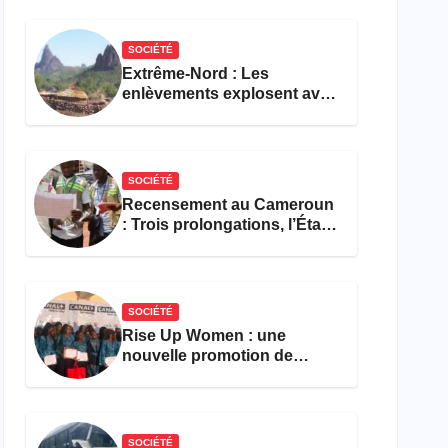
réforme des formations en
hôtellerie-restauration
SOCIÉTÉ
Extrême-Nord : Les
enlèvements explosent avec
308 victimes en trois mois
SOCIÉTÉ
Recensement au Cameroun
: Trois prolongations, l’État
ne parvient toujours pas à
achever le comptage de la
population
SOCIÉTÉ
Rise Up Women : une
nouvelle promotion de
femmes outillées pour
l’emploi et l’entrepreneuriat
SOCIÉTÉ