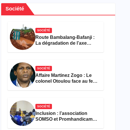
Société
SOCIÉTÉ
Route Bambalang-Bafanji :
La dégradation de l’axe
asphyxie les activités
économiques
SOCIÉTÉ
Affaire Martinez Zogo : Le
colonel Otoulou face au feu
croisé des avocats de la
défense
SOCIÉTÉ
Inclusion : l’association
SOMSO et Promhandicam
militent en faveur d’une