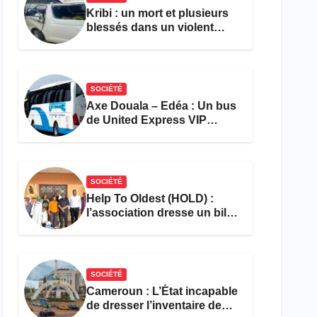
Kribi : un mort et plusieurs
blessés dans un violent
accident près du port
SOCIÉTÉ
Axe Douala – Edéa : Un bus
de United Express VIP
ravagé par les flammes à
Missole
SOCIÉTÉ
Help To Oldest (HOLD) :
l’association dresse un bilan
encourageant au premier
semestre de 2026
SOCIÉTÉ
Cameroun : L’État incapable
de dresser l’inventaire de