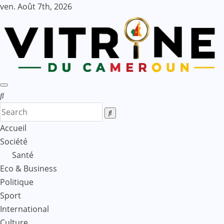
Skip
ven. Août 7th, 2026
to
content
Accueil
Société
Santé
Eco & Business
Politique
Sport
International
Culture