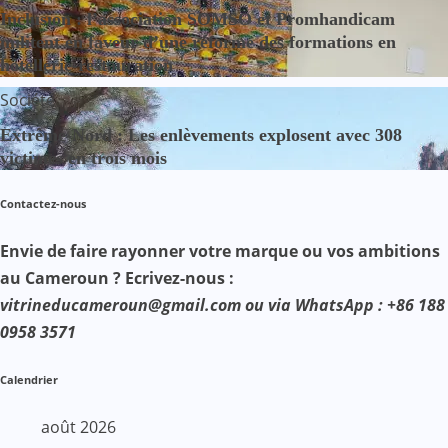
Inclusion : l’association SOMSO et Promhandicam
militent en faveur d’une réforme des formations en
hôtellerie-restauration
Société
Extrême-Nord : Les enlèvements explosent avec 308
victimes en trois mois
Contactez-nous
Envie de faire rayonner votre marque ou vos ambitions
au Cameroun ? Ecrivez-nous :
vitrineducameroun@gmail.com ou via WhatsApp : +86 188
0958 3571
Calendrier
août 2026