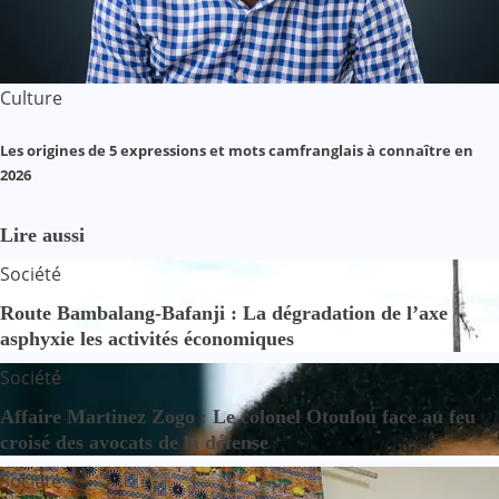
Culture
Les origines de 5 expressions et mots camfranglais à connaître en
2026
Lire aussi
Société
Route Bambalang-Bafanji : La dégradation de l’axe
asphyxie les activités économiques
Société
Affaire Martinez Zogo : Le colonel Otoulou face au feu
croisé des avocats de la défense
Société