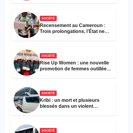
SOCIÉTÉ
Recensement au Cameroun :
Trois prolongations, l’État ne
parvient toujours pas à achever
le comptage de la population
SOCIÉTÉ
Rise Up Women : une nouvelle
promotion de femmes outillées
pour l’emploi et
l’entrepreneuriat
SOCIÉTÉ
Kribi : un mort et plusieurs
blessés dans un violent
accident près du port
SOCIÉTÉ