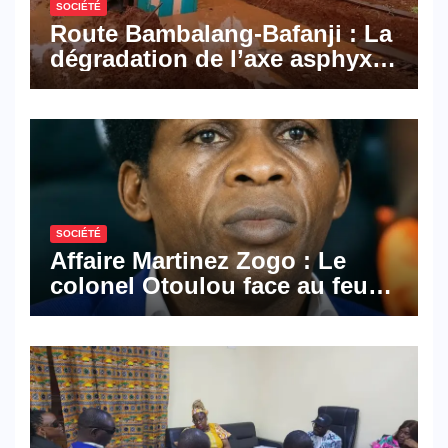
SOCIÉTÉ
Route Bambalang-Bafanji : La
dégradation de l’axe asphyxie
les activités économiques
SOCIÉTÉ
Affaire Martinez Zogo : Le
colonel Otoulou face au feu
croisé des avocats de la
défense