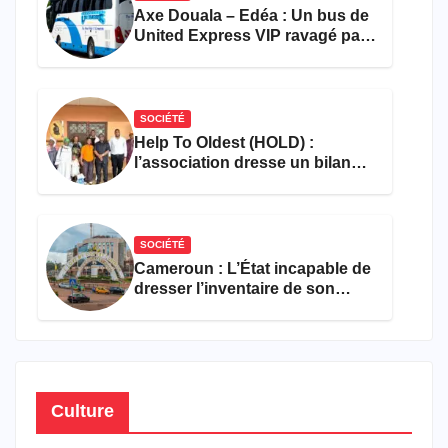
Axe Douala – Edéa : Un bus de
United Express VIP ravagé par
les flammes à Missole
SOCIÉTÉ
Help To Oldest (HOLD) :
l’association dresse un bilan
encourageant au premier
semestre de 2026
SOCIÉTÉ
Cameroun : L’État incapable de
dresser l’inventaire de son
propre patrimoine
Culture