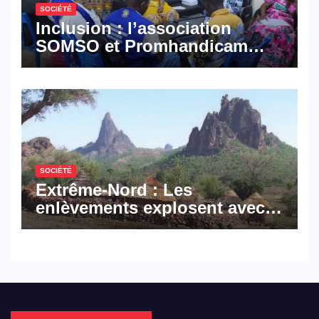
SOCIÉTÉ
Inclusion : l’association
SOMSO et Promhandicam
militent en faveur d’une
réforme des formations en
hôtellerie-restauration
SOCIÉTÉ
Extrême-Nord : Les
enlèvements explosent avec
308 victimes en trois mois