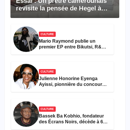
Essai : Un prêtre camerounais
revisite la pensée de Hegel à
travers le rêve américain
CULTURE
Mario Raymond publie un
premier EP entre Bikutsi, R&B
et pop française
CULTURE
Julienne Honorine Eyenga
Ayissi, pionnière du concours
Miss Cameroun, est décédée
CULTURE
Bassek Ba Kobhio, fondateur
des Écrans Noirs, décède à 69
ans