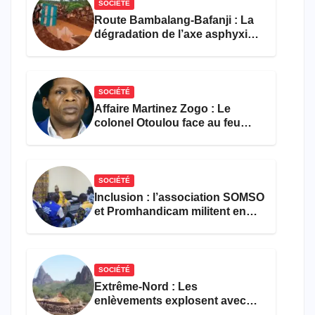
SOCIÉTÉ
Route Bambalang-Bafanji : La
dégradation de l’axe asphyxie
les activités économiques
SOCIÉTÉ
Affaire Martinez Zogo : Le
colonel Otoulou face au feu
croisé des avocats de la
défense
SOCIÉTÉ
Inclusion : l’association SOMSO
et Promhandicam militent en
faveur d’une réforme des
formations en hôtellerie-
restauration
SOCIÉTÉ
Extrême-Nord : Les
enlèvements explosent avec
308 victimes en trois mois