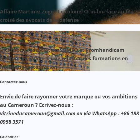
Affaire Martinez Zogo : Le colonel Otoulou face au feu
croisé des avocats de la défense
Société
Inclusion : l’association SOMSO et Promhandicam
militent en faveur d’une réforme des formations en
hôtellerie-restauration
Contactez-nous
Envie de faire rayonner votre marque ou vos ambitions
au Cameroun ? Ecrivez-nous :
vitrineducameroun@gmail.com ou via WhatsApp : +86 188
0958 3571
Calendrier