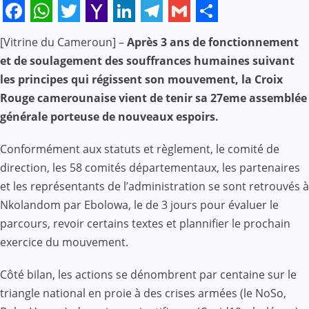
Facebook
WhatsApp
Twitter
Yahoo
LinkedIn
Telegram
Gmail
Share
[Vitrine du Cameroun] –
Après 3 ans de fonctionnement
Mail
et de soulagement des souffrances humaines suivant
les principes qui régissent son mouvement, la Croix
Rouge camerounaise vient de tenir sa 27eme assemblée
générale porteuse de nouveaux espoirs.
Conformément aux statuts et règlement, le comité de
direction, les 58 comités départementaux, les partenaires
et les représentants de l’administration se sont retrouvés à
Nkolandom par Ebolowa, le de 3 jours pour évaluer le
parcours, revoir certains textes et plannifier le prochain
exercice du mouvement.
Côté bilan, les actions se dénombrent par centaine sur le
triangle national en proie à des crises armées (le NoSo,