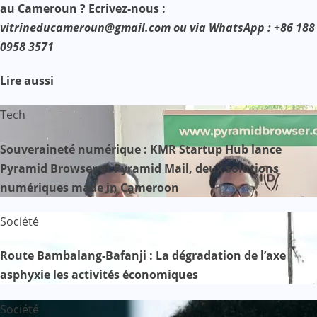
au Cameroun ? Ecrivez-nous :
vitrineducameroun@gmail.com ou via WhatsApp : +86 188
0958 3571
Lire aussi
Tech
Souveraineté numérique : KMR Startup Hub lance
Pyramid Browser et Pyramid Mail, deux solutions
numériques made in Cameroon
Société
Route Bambalang-Bafanji : La dégradation de l’axe
asphyxie les activités économiques
Société