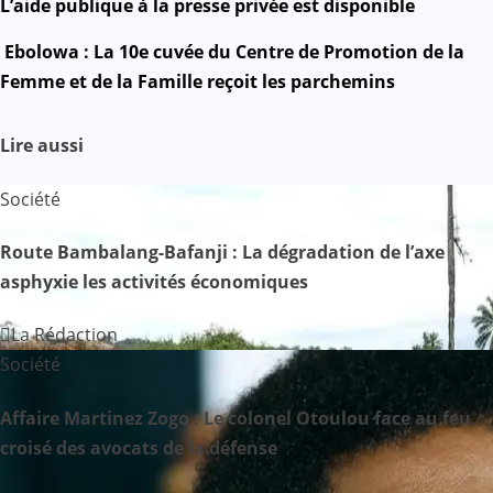
Mail
N
L’aide publique à la presse privée est disponible
a
Ebolowa : La 10e cuvée du Centre de Promotion de la
Femme et de la Famille reçoit les parchemins
v
i
Lire aussi
g
Société
a
Route Bambalang-Bafanji : La dégradation de l’axe
asphyxie les activités économiques
t
i
La Rédaction
Société
o
Affaire Martinez Zogo : Le colonel Otoulou face au feu
n
croisé des avocats de la défense
d