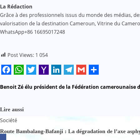
La Rédaction
Grâce à des professionnels issus du monde des médias, des af
valorisation de la destination Cameroun, Vitrine du Came
WhatsApp+86 16695017248
Post Views:
1 054
Facebook
WhatsApp
Twitter
Yahoo
LinkedIn
Telegram
Gmail
Share
Mail
N
Benoit Zé élu président de la Fédération camerounaise 
a
Lire aussi
v
Société
i
Route Bambalang-Bafanji : La dégradation de l’axe asphyx