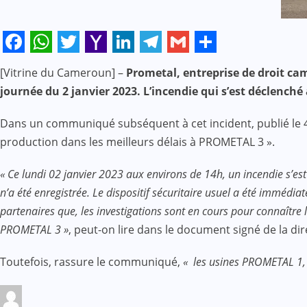
Facebook
WhatsApp
Twitter
Yahoo
LinkedIn
Telegram
Gmail
Share
[Vitrine du Cameroun] –
Prometal, entreprise de droit cam
Mail
journée du 2 janvier 2023. L’incendie qui s’est déclench
Dans un communiqué subséquent à cet incident, publié le 4 
production dans les meilleurs délais à PROMETAL 3 ».
« Ce lundi 02 janvier 2023 aux environs de 14h, un incendie s’e
n’a été enregistrée. Le dispositif sécuritaire usuel a été imméd
partenaires que, les investigations sont en cours pour connaître l
PROMETAL 3 »
, peut-on lire dans le document signé de la di
Toutefois, rassure le communiqué,
« les usines PROMETAL 1,