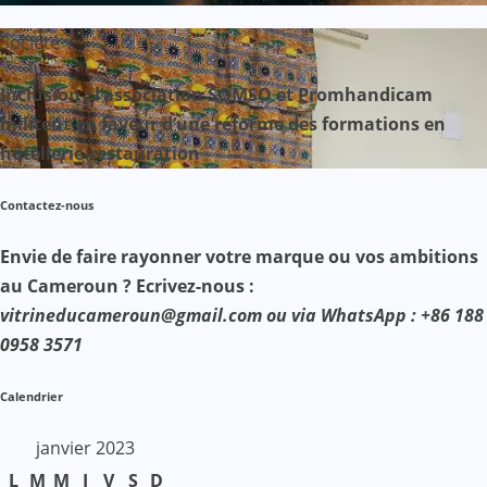
Société
Inclusion : l’association SOMSO et Promhandicam
militent en faveur d’une réforme des formations en
hôtellerie-restauration
Contactez-nous
Envie de faire rayonner votre marque ou vos ambitions
au Cameroun ? Ecrivez-nous :
vitrineducameroun@gmail.com ou via WhatsApp : +86 188
0958 3571
Calendrier
janvier 2023
L
M
M
J
V
S
D