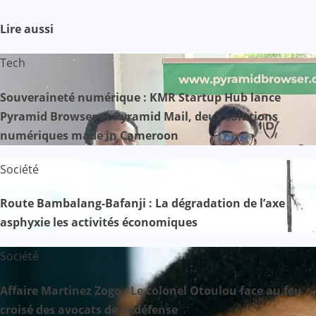
Lire aussi
Tech
Souveraineté numérique : KMR Startup Hub lance
Pyramid Browser et Pyramid Mail, deux solutions
numériques made in Cameroon
Société
Route Bambalang-Bafanji : La dégradation de l’axe
asphyxie les activités économiques
Société
Affaire Martinez Zogo : Le colonel Otoulou face au feu
croisé des avocats de la défense