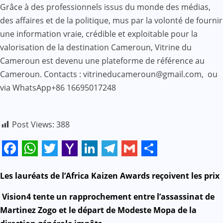
Grâce à des professionnels issus du monde des médias,
des affaires et de la politique, mus par la volonté de fournir
une information vraie, crédible et exploitable pour la
valorisation de la destination Cameroun, Vitrine du
Cameroun est devenu une plateforme de référence au
Cameroun. Contacts : vitrineducameroun@gmail.com, ou
via WhatsApp+86 16695017248
Post Views:
388
Facebook
WhatsApp
Twitter
Yahoo
LinkedIn
Telegram
Gmail
Share
Mail
N
Les lauréats de l’Africa Kaizen Awards reçoivent les prix
a
Vision4 tente un rapprochement entre l’assassinat de
Martinez Zogo et le départ de Modeste Mopa de la
v