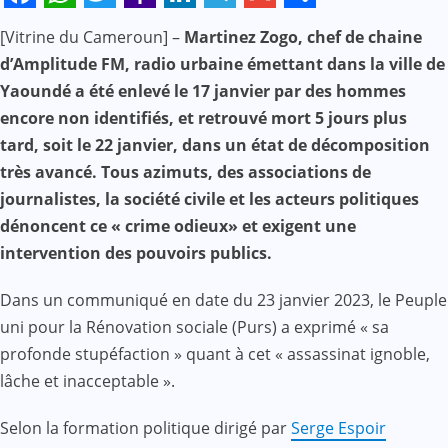
Facebook
WhatsApp
Twitter
Yahoo
LinkedIn
Telegram
Gmail
Share
[Vitrine du Cameroun] –
Martinez Zogo, chef de chaine
Mail
d’Amplitude FM, radio urbaine émettant dans la ville de
Yaoundé a été enlevé le 17 janvier par des hommes
encore non identifiés, et retrouvé mort 5 jours plus
tard, soit le 22 janvier, dans un état de décomposition
très avancé. Tous azimuts, des associations de
journalistes, la société civile et les acteurs politiques
dénoncent ce « crime odieux» et exigent une
intervention des pouvoirs publics.
Dans un communiqué en date du 23 janvier 2023, le Peuple
uni pour la Rénovation sociale (Purs) a exprimé « sa
profonde stupéfaction » quant à cet « assassinat ignoble,
lâche et inacceptable ».
Selon la formation politique dirigé par
Serge Espoir