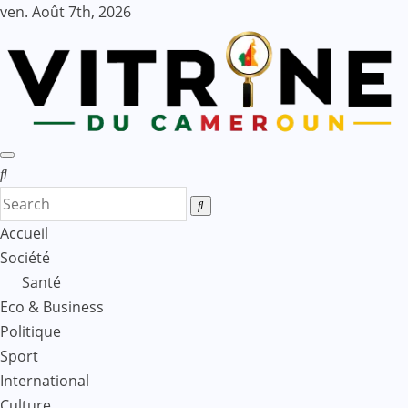
Skip
ven. Août 7th, 2026
to
content
Accueil
Société
Santé
Eco & Business
Politique
Sport
International
Culture