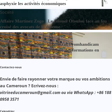
asphyxie les activités économiques
Société
Affaire Martinez Zogo : Le colonel Otoulou face au feu
croisé des avocats de la défense
Société
Inclusion : l’association SOMSO et Promhandicam
militent en faveur d’une réforme des formations en
hôtellerie-restauration
Contactez-nous
Envie de faire rayonner votre marque ou vos ambitions
au Cameroun ? Ecrivez-nous :
vitrineducameroun@gmail.com ou via WhatsApp : +86 188
0958 3571
Calendrier