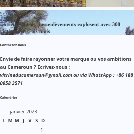
hôtellerie-restauration
Société
Extrême-Nord : Les enlèvements explosent avec 308
victimes en trois mois
Contactez-nous
Envie de faire rayonner votre marque ou vos ambitions
au Cameroun ? Ecrivez-nous :
vitrineducameroun@gmail.com ou via WhatsApp : +86 188
0958 3571
Calendrier
janvier 2023
L
M
M
J
V
S
D
1