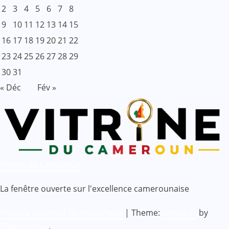
2
3
4
5
6
7
8
9
10
11
12
13
14
15
16
17
18
19
20
21
22
23
24
25
26
27
28
29
30
31
« Déc
Fév »
Vitrine du Cameroun
La fenêtre ouverte sur l'excellence camerounaise
Proudly powered by WordPress
|
Theme:
Newsbes
by
Themeansar
.