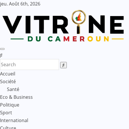
Skip
jeu. Août 6th, 2026
to
content
Accueil
Société
Santé
Eco & Business
Politique
Sport
International
Culture