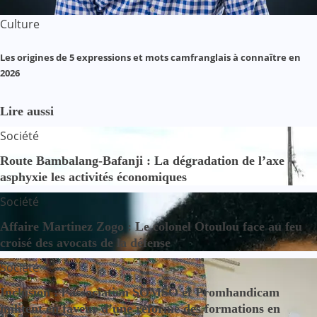
Culture
Les origines de 5 expressions et mots camfranglais à connaître en
2026
Lire aussi
Société
Route Bambalang-Bafanji : La dégradation de l’axe
asphyxie les activités économiques
Société
Affaire Martinez Zogo : Le colonel Otoulou face au feu
croisé des avocats de la défense
Société
Inclusion : l’association SOMSO et Promhandicam
militent en faveur d’une réforme des formations en