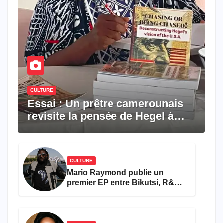
CULTURE
Essai : Un prêtre camerounais
revisite la pensée de Hegel à
travers le rêve américain
CULTURE
Mario Raymond publie un
premier EP entre Bikutsi, R&B
et pop française