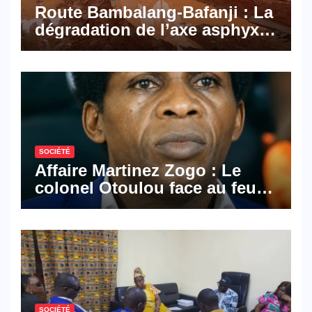
Route Bambalang-Bafanji : La
dégradation de l’axe asphyxie
les activités économiques
SOCIÉTÉ
Affaire Martinez Zogo : Le
colonel Otoulou face au feu
croisé des avocats de la
défense
SOCIÉTÉ