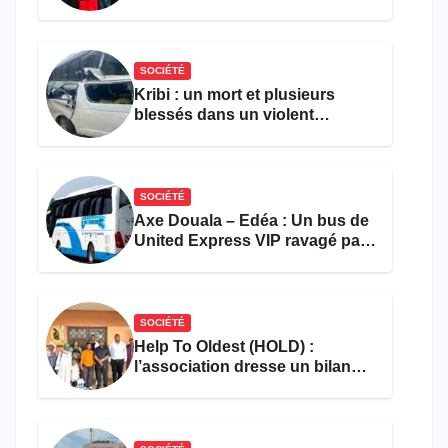
pour l’emploi et
l’entrepreneuriat
SOCIÉTÉ
Kribi : un mort et plusieurs
blessés dans un violent
accident près du port
SOCIÉTÉ
Axe Douala – Edéa : Un bus de
United Express VIP ravagé par
les flammes à Missole
SOCIÉTÉ
Help To Oldest (HOLD) :
l’association dresse un bilan
encourageant au premier
semestre de 2026