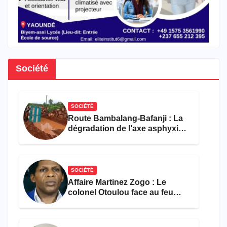
Société
SOCIÉTÉ
Route Bambalang-Bafanji : La
dégradation de l’axe asphyxie
les activités économiques
SOCIÉTÉ
Affaire Martinez Zogo : Le
colonel Otoulou face au feu
croisé des avocats de la
défense