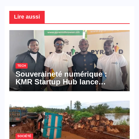
Lire aussi
TECH
Souveraineté numérique :
KMR Startup Hub lance
Pyramid Browser et Pyramid
Mail, deux solutions
numériques made in
Cameroon
SOCIÉTÉ