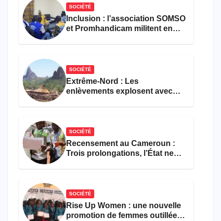
SOCIÉTÉ
Inclusion : l’association SOMSO
et Promhandicam militent en
faveur d’une réforme des
formations en hôtellerie-
restauration
SOCIÉTÉ
Extrême-Nord : Les
enlèvements explosent avec
308 victimes en trois mois
SOCIÉTÉ
Recensement au Cameroun :
Trois prolongations, l’État ne
parvient toujours pas à achever
le comptage de la population
SOCIÉTÉ
Rise Up Women : une nouvelle
promotion de femmes outillées