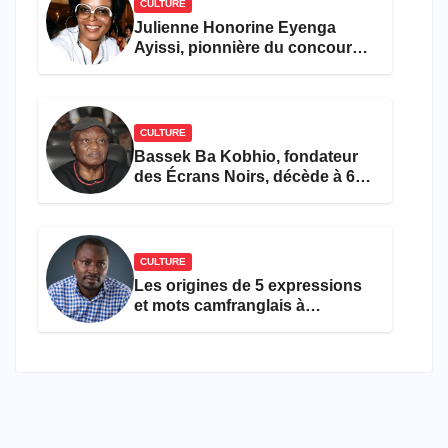
CULTURE
Julienne Honorine Eyenga
Ayissi, pionnière du concours
Miss Cameroun, est décédée
CULTURE
Bassek Ba Kobhio, fondateur
des Écrans Noirs, décède à 69
ans
CULTURE
Les origines de 5 expressions
et mots camfranglais à
connaître en 2026