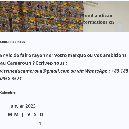
Société
Inclusion : l’association SOMSO et Promhandicam
militent en faveur d’une réforme des formations en
hôtellerie-restauration
Contactez-nous
Envie de faire rayonner votre marque ou vos ambitions
au Cameroun ? Ecrivez-nous :
vitrineducameroun@gmail.com ou via WhatsApp : +86 188
0958 3571
Calendrier
janvier 2023
L
M
M
J
V
S
D
1