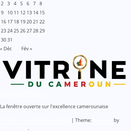
2
3
4
5
6
7
8
9
10
11
12
13
14
15
16
17
18
19
20
21
22
23
24
25
26
27
28
29
30
31
« Déc
Fév »
Vitrine du Cameroun
La fenêtre ouverte sur l'excellence camerounaise
Proudly powered by WordPress
|
Theme:
Newsbes
by
Themeansar
.