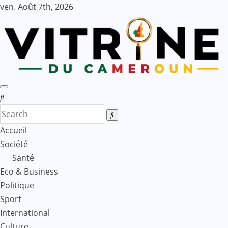
Skip
ven. Août 7th, 2026
to
content
Accueil
Société
Santé
Eco & Business
Politique
Sport
International
Culture