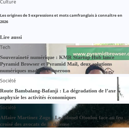
Culture
Les origines de 5 expressions et mots camfranglais à connaître en
2026
Lire aussi
Tech
Souveraineté numérique : KMR Startup Hub lance
Pyramid Browser et Pyramid Mail, deux solutions
numériques made in Cameroon
Société
Route Bambalang-Bafanji : La dégradation de l’axe
asphyxie les activités économiques
Société
Affaire Martinez Zogo : Le colonel Otoulou face au feu
croisé des avocats de la défense