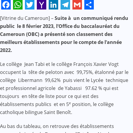
Facebook
WhatsApp
Twitter
Yahoo
LinkedIn
Telegram
Gmail
Share
[Vitrine du Cameroun] –
Suite à un communiqué rendu
Mail
public le 8 février 2023, l’Office du baccalauréat du
Cameroun (OBC) a présenté son classement des
meilleurs établissements pour le compte de l’année
2022.
Le collège Jean Tabi et le collège François Xavier Vogt
occupent la tête de peloton avec 99,75%, étalonné par le
collège Libermann 99,62% puis vient le Lycée technique
et professionnel agricole de Yabassi 97.62 % qui est
toujours en tête de liste pour ce qui est des
e
établissements publics et en 5
position, le collège
catholique bilingue Saint Benoît.
Au bas du tableau, on retrouve des établissements