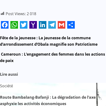
Post Views:
2 018
Facebook
WhatsApp
Twitter
Yahoo
LinkedIn
Telegram
Gmail
Share
Mail
N
Fête de la jeunesse : La jeunesse de la commune
d’arrondissement d’Obala magnifie son Patriotisme
a
Cameroun : L’engagement des femmes dans les actions
v
de paix
i
Lire aussi
g
Société
a
Route Bambalang-Bafanji : La dégradation de l’axe
t
asphyxie les activités économiques