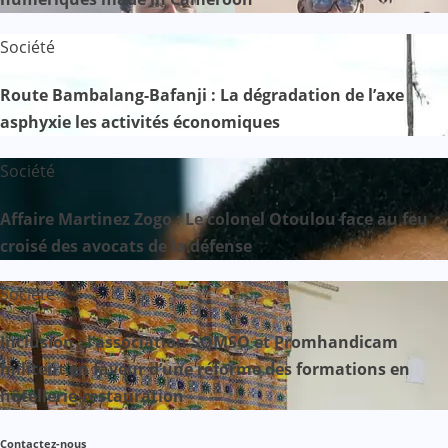
Société
Route Bambalang-Bafanji : La dégradation de l’axe
asphyxie les activités économiques
Société
Affaire Martinez Zogo : Le colonel Otoulou face au feu
croisé des avocats de la défense
Société
Inclusion : l’association SOMSO et Promhandicam
militent en faveur d’une réforme des formations en
hôtellerie-restauration
Contactez-nous