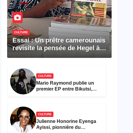
CULTURE
Essai : Un prêtre camerounais
revisite la pensée de Hegel à
travers le rêve américain
CULTURE
Mario Raymond publie un
premier EP entre Bikutsi,
R&B et pop française
CULTURE
Julienne Honorine Eyenga
Ayissi, pionnière du