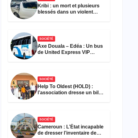
Kribi : un mort et plusieurs
blessés dans un violent
accident près du port
SOCIÉTÉ
Axe Douala – Edéa : Un bus
de United Express VIP
ravagé par les flammes à
Missole
SOCIÉTÉ
Help To Oldest (HOLD) :
l’association dresse un bilan
encourageant au premier
semestre de 2026
SOCIÉTÉ
Cameroun : L’État incapable
de dresser l’inventaire de