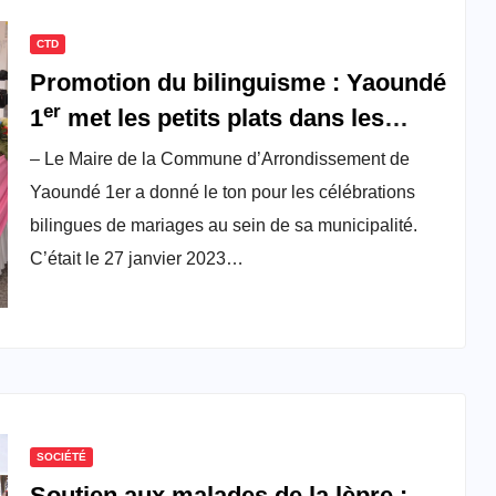
CTD
Promotion du bilinguisme : Yaoundé
er
1
met les petits plats dans les
grands
– Le Maire de la Commune d’Arrondissement de
Yaoundé 1er a donné le ton pour les célébrations
bilingues de mariages au sein de sa municipalité.
C’était le 27 janvier 2023…
SOCIÉTÉ
Soutien aux malades de la lèpre :