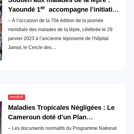
er
Yaoundé 1
accompagne l’initiative
du CERAC
– À l’occasion de la 70è édition de la journée
mondiale des malades de la lèpre, célébrée le 29
janvier 2023 à l’ancienne léproserie de l’hôpital
Jamot, le Cercle des…
SOCIÉTÉ
Maladies Tropicales Négligées : Le
Cameroun doté d’un Plan
Stratégique pour l’Elimination de
– Les documents normatifs du Programme National