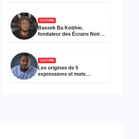
concours Miss Cameroun,
est décédée
CULTURE
Bassek Ba Kobhio,
fondateur des Écrans Noirs,
décède à 69 ans
CULTURE
Les origines de 5
expressions et mots
camfranglais à connaître en
2026