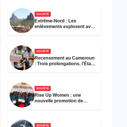
réforme des formations en
hôtellerie-restauration
SOCIÉTÉ
Extrême-Nord : Les
enlèvements explosent avec
308 victimes en trois mois
SOCIÉTÉ
Recensement au Cameroun
: Trois prolongations, l’État
ne parvient toujours pas à
achever le comptage de la
population
SOCIÉTÉ
Rise Up Women : une
nouvelle promotion de
femmes outillées pour
l’emploi et l’entrepreneuriat
SOCIÉTÉ