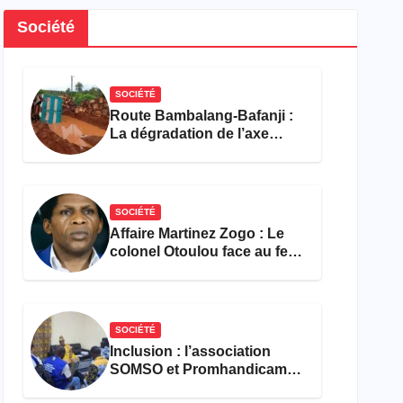
Société
SOCIÉTÉ
Route Bambalang-Bafanji :
La dégradation de l’axe
asphyxie les activités
économiques
SOCIÉTÉ
Affaire Martinez Zogo : Le
colonel Otoulou face au feu
croisé des avocats de la
défense
SOCIÉTÉ
Inclusion : l’association
SOMSO et Promhandicam
militent en faveur d’une