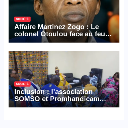
SOCIÉTÉ
Affaire Martinez Zogo : Le
colonel Otoulou face au feu
croisé des avocats de la
défense
SOCIÉTÉ
Inclusion : l’association
SOMSO et Promhandicam
militent en faveur d’une
réforme des formations en
hôtellerie-restauration