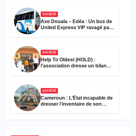
SOCIÉTÉ
Axe Douala – Edéa : Un bus de
United Express VIP ravagé par
les flammes à Missole
SOCIÉTÉ
Help To Oldest (HOLD) :
l’association dresse un bilan
encourageant au premier
semestre de 2026
SOCIÉTÉ
Cameroun : L’État incapable de
dresser l’inventaire de son
propre patrimoine