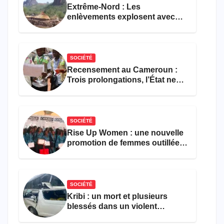
Extrême-Nord : Les
enlèvements explosent avec
308 victimes en trois mois
SOCIÉTÉ
Recensement au Cameroun :
Trois prolongations, l’État ne
parvient toujours pas à achever
le comptage de la population
SOCIÉTÉ
Rise Up Women : une nouvelle
promotion de femmes outillées
pour l’emploi et
l’entrepreneuriat
SOCIÉTÉ
Kribi : un mort et plusieurs
blessés dans un violent
accident près du port