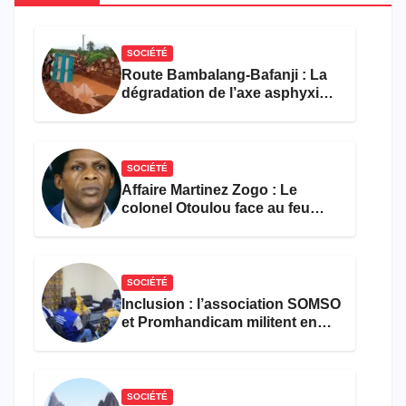
SOCIÉTÉ
Route Bambalang-Bafanji : La
dégradation de l’axe asphyxie
les activités économiques
SOCIÉTÉ
Affaire Martinez Zogo : Le
colonel Otoulou face au feu
croisé des avocats de la
défense
SOCIÉTÉ
Inclusion : l’association SOMSO
et Promhandicam militent en
faveur d’une réforme des
formations en hôtellerie-
restauration
SOCIÉTÉ