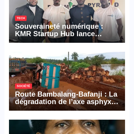
TECH
Souveraineté numérique :
KMR Startup Hub lance
Pyramid Browser et Pyramid
Mail, deux solutions
numériques made in
Cameroon
SOCIÉTÉ
Route Bambalang-Bafanji : La
dégradation de l’axe asphyxie
les activités économiques