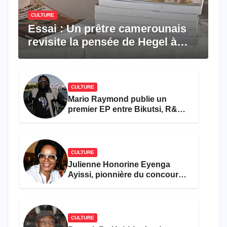
CULTURE
Essai : Un prêtre camerounais
revisite la pensée de Hegel à
travers le rêve américain
CULTURE
Mario Raymond publie un
premier EP entre Bikutsi, R&B
et pop française
CULTURE
Julienne Honorine Eyenga
Ayissi, pionnière du concours
Miss Cameroun, est décédée
CULTURE