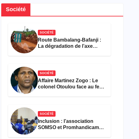
Société
SOCIÉTÉ
Route Bambalang-Bafanji :
La dégradation de l’axe
asphyxie les activités
économiques
SOCIÉTÉ
Affaire Martinez Zogo : Le
colonel Otoulou face au feu
croisé des avocats de la
défense
SOCIÉTÉ
Inclusion : l’association
SOMSO et Promhandicam
militent en faveur d’une