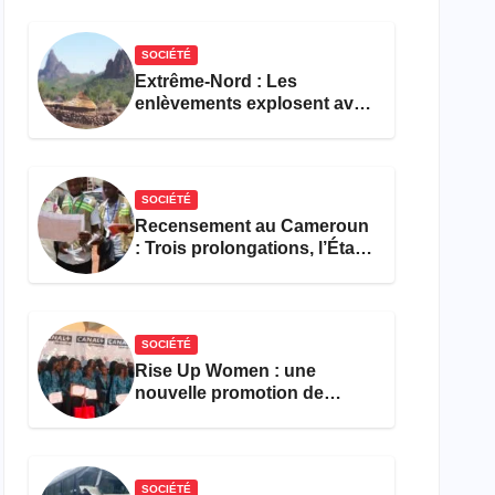
réforme des formations en
hôtellerie-restauration
SOCIÉTÉ
Extrême-Nord : Les
enlèvements explosent avec
308 victimes en trois mois
SOCIÉTÉ
Recensement au Cameroun
: Trois prolongations, l’État
ne parvient toujours pas à
achever le comptage de la
population
SOCIÉTÉ
Rise Up Women : une
nouvelle promotion de
femmes outillées pour
l’emploi et l’entrepreneuriat
SOCIÉTÉ