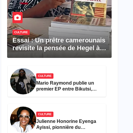
CULTURE
Essai : Un prêtre camerounais
revisite la pensée de Hegel à
travers le rêve américain
CULTURE
Mario Raymond publie un
premier EP entre Bikutsi,
R&B et pop française
CULTURE
Julienne Honorine Eyenga
Ayissi, pionnière du