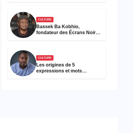
concours Miss Cameroun,
est décédée
CULTURE
Bassek Ba Kobhio,
fondateur des Écrans Noirs,
décède à 69 ans
CULTURE
Les origines de 5
expressions et mots
camfranglais à connaître en
2026