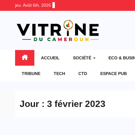
Skip
jeu. Août 6th, 2026
to
content
ACCUEIL
SOCIÉTÉ
ECO & BUSI
TRIBUNE
TECH
CTD
ESPACE PUB
Jour :
3 février 2023