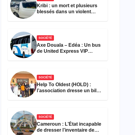
Kribi : un mort et plusieurs
blessés dans un violent
accident près du port
SOCIÉTÉ
Axe Douala – Edéa : Un bus
de United Express VIP
ravagé par les flammes à
Missole
SOCIÉTÉ
Help To Oldest (HOLD) :
l’association dresse un bilan
encourageant au premier
semestre de 2026
SOCIÉTÉ
Cameroun : L’État incapable
de dresser l’inventaire de