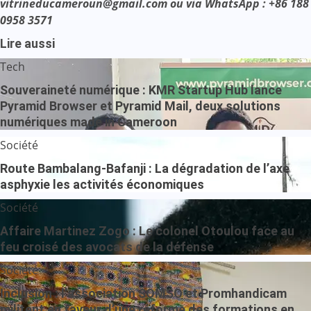
vitrineducameroun@gmail.com ou via WhatsApp : +86 188
0958 3571
Lire aussi
Tech
Souveraineté numérique : KMR Startup Hub lance
Pyramid Browser et Pyramid Mail, deux solutions
numériques made in Cameroon
Société
Route Bambalang-Bafanji : La dégradation de l’axe
asphyxie les activités économiques
Société
Affaire Martinez Zogo : Le colonel Otoulou face au
feu croisé des avocats de la défense
Société
Inclusion : l’association SOMSO et Promhandicam
militent en faveur d’une réforme des formations en