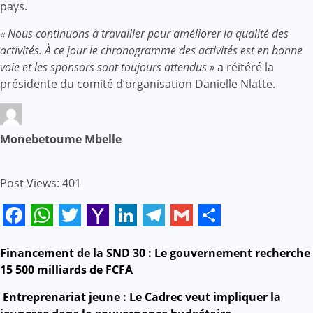
pays.
« Nous continuons à travailler pour améliorer la qualité des
activités. À ce jour le chronogramme des activités est en bonne
voie et les sponsors sont toujours attendus »
a réitéré la
présidente du comité d’organisation Danielle Nlatte.
Monebetoume Mbelle
Post Views:
401
Facebook
WhatsApp
Twitter
Yahoo
LinkedIn
Telegram
Gmail
Share
Mail
Navigation
Financement de la SND 30 : Le gouvernement recherche
15 500 milliards de FCFA
de
Entreprenariat jeune : Le Cadrec veut impliquer la
l’article