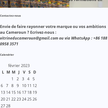
hôtellerie-restauration
Contactez-nous
Envie de faire rayonner votre marque ou vos ambitions
au Cameroun ? Ecrivez-nous :
vitrineducameroun@gmail.com ou via WhatsApp : +86 188
0958 3571
Calendrier
février 2023
L
M
M
J
V
S
D
1
2
3
4
5
6
7
8
9
10
11
12
13
14
15
16
17
18
19
20
21
22
23
24
25
26
27
28