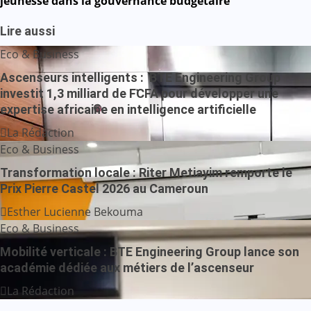
jeunesse dans la gouvernance budgétaire
Lire aussi
Eco & Business
Ascenseurs intelligents : BTE Engineering Group
investit 1,3 milliard de FCFA pour développer une
expertise africaine en intelligence artificielle
La Rédaction
Eco & Business
Transformation locale : Riter Metiayim remporte le
Prix Pierre Castel 2026 au Cameroun
Esther Lucienne Bekouma
Eco & Business
Mobilité verticale : BTE Engineering Group lance son
académie dédiée aux métiers de l’ascenseur
La Rédaction