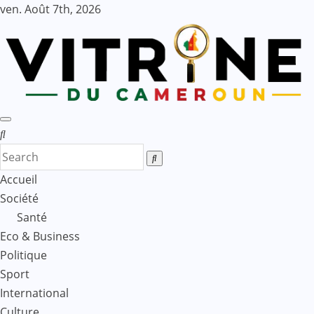
Skip
ven. Août 7th, 2026
to
content
Accueil
Société
Santé
Eco & Business
Politique
Sport
International
Culture