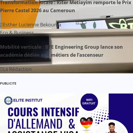
Transformation locale : Riter Metiayim remporte le Prix
d
Pierre Castel 2026 au Cameroun
e
Esther Lucienne Bekouma
Eco & Business
l
’
Mobilité verticale : BTE Engineering Group lance son
académie dédiée aux métiers de l’ascenseur
a
La Rédaction
r
t
PUBLICITE
i
c
l