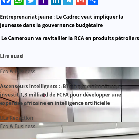
Facebook
WhatsApp
Twitter
Yahoo
LinkedIn
Telegram
Gmail
Share
Mail
N
Entreprenariat jeune : Le Cadrec veut impliquer la
jeunesse dans la gouvernance budgétaire
a
Le Cameroun va ravitailler la RCA en produits pétroliers
v
i
Lire aussi
g
Eco & Business
a
Ascenseurs intelligents : BTE Engineering Group
investit 1,3 milliard de FCFA pour développer une
t
expertise africaine en intelligence artificielle
i
La Rédaction
o
Eco & Business
n