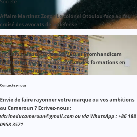
Société
Affaire Martinez Zogo : Le colonel Otoulou face au feu
croisé des avocats de la défense
Société
Inclusion : l’association SOMSO et Promhandicam
militent en faveur d’une réforme des formations en
hôtellerie-restauration
Contactez-nous
Envie de faire rayonner votre marque ou vos ambitions
au Cameroun ? Ecrivez-nous :
vitrineducameroun@gmail.com ou via WhatsApp : +86 188
0958 3571