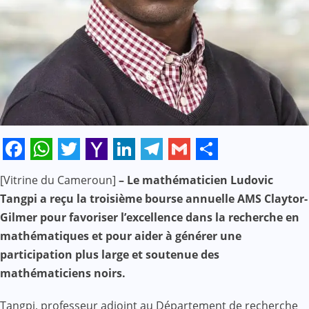
Facebook
WhatsApp
Twitter
Yahoo
LinkedIn
Telegram
Gmail
Share
[Vitrine du Cameroun]
– Le mathématicien Ludovic
Mail
Tangpi a reçu la troisième bourse annuelle AMS Claytor-
Gilmer pour favoriser l’excellence dans la recherche en
mathématiques et pour aider à générer une
participation plus large et soutenue des
mathématiciens noirs.
Tangpi, professeur adjoint au Département de recherche