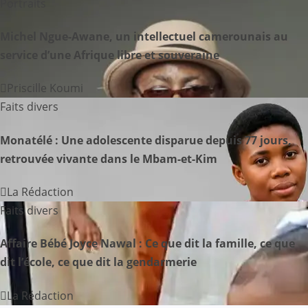
Portraits
i
g
Michel Ngue-Awane, un intellectuel camerounais au
service d’une Afrique libre et souveraine
a
Priscille Koumi
t
Faits divers
i
Monatélé : Une adolescente disparue depuis 77 jours,
o
retrouvée vivante dans le Mbam-et-Kim
n
La Rédaction
d
Faits divers
e
Affaire Bébé Joyce Nawal : Ce que dit la famille, ce que
dit l’école, ce que dit la gendarmerie
l
’
La Rédaction