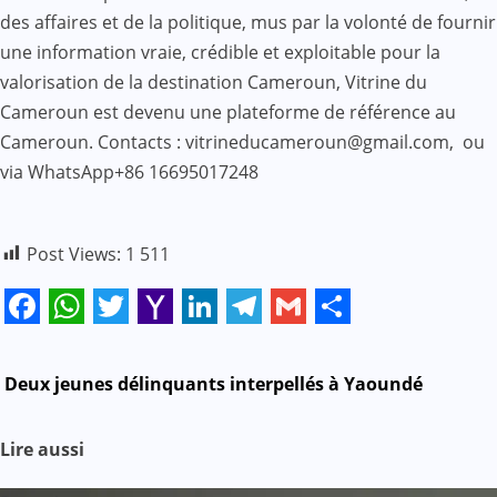
des affaires et de la politique, mus par la volonté de fournir
une information vraie, crédible et exploitable pour la
valorisation de la destination Cameroun, Vitrine du
Cameroun est devenu une plateforme de référence au
Cameroun. Contacts : vitrineducameroun@gmail.com, ou
via WhatsApp+86 16695017248
Post Views:
1 511
Facebook
WhatsApp
Twitter
Yahoo
LinkedIn
Telegram
Gmail
Share
Mail
N
Deux jeunes délinquants interpellés à Yaoundé
a
Lire aussi
v