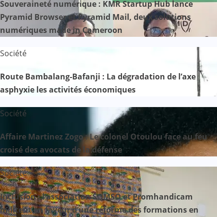
Souveraineté numérique : KMR Startup Hub lance
Pyramid Browser et Pyramid Mail, deux solutions
numériques made in Cameroon
Société
Route Bambalang-Bafanji : La dégradation de l’axe
asphyxie les activités économiques
Société
Affaire Martinez Zogo : Le colonel Otoulou face au feu
croisé des avocats de la défense
Société
Inclusion : l’association SOMSO et Promhandicam
militent en faveur d’une réforme des formations en