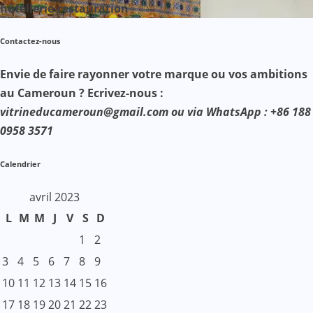
hôtellerie-restauration
Contactez-nous
Envie de faire rayonner votre marque ou vos ambitions
au Cameroun ? Ecrivez-nous :
vitrineducameroun@gmail.com ou via WhatsApp : +86 188
0958 3571
Calendrier
avril 2023
L
M
M
J
V
S
D
1
2
3
4
5
6
7
8
9
10
11
12
13
14
15
16
17
18
19
20
21
22
23