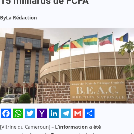
15 milliards de FCFA
By
La Rédaction
Facebook
WhatsApp
Twitter
Yahoo
LinkedIn
Telegram
Gmail
Share
[Vitrine du Cameroun] –
L’information a été
Mail