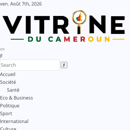
Skip
ven. Août 7th, 2026
to
content
Accueil
Société
Santé
Eco & Business
Politique
Sport
International
Culture