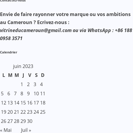
Contactez-nous
Envie de faire rayonner votre marque ou vos ambitions
au Cameroun ? Ecrivez-nous :
vitrineducameroun@gmail.com ou via WhatsApp : +86 188
0958 3571
Calendrier
juin 2023
L
M
M
J
V
S
D
1
2
3
4
5
6
7
8
9
10
11
12
13
14
15
16
17
18
19
20
21
22
23
24
25
26
27
28
29
30
« Mai
Juil »