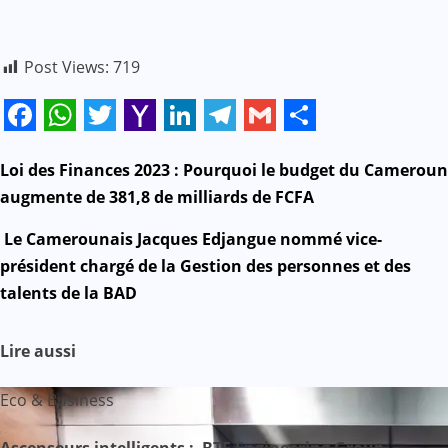
Post Views:
719
Facebook
WhatsApp
Twitter
Yahoo
LinkedIn
Telegram
Gmail
Share
Mail
N
Loi des Finances 2023 : Pourquoi le budget du Cameroun
augmente de 381,8 de milliards de FCFA
a
Le Camerounais Jacques Edjangue nommé vice-
v
président chargé de la Gestion des personnes et des
talents de la BAD
i
g
Lire aussi
a
Eco & Business
t