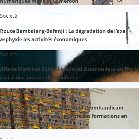
numériques made in Cameroon
Société
Route Bambalang-Bafanji : La dégradation de l’axe
asphyxie les activités économiques
Société
Affaire Martinez Zogo : Le colonel Otoulou face au feu
croisé des avocats de la défense
Société
Inclusion : l’association SOMSO et Promhandicam
militent en faveur d’une réforme des formations en
hôtellerie-restauration