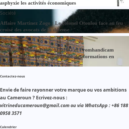
asphyxie les activités économiques
Société
Affaire Martinez Zogo : Le colonel Otoulou face au feu
croisé des avocats de la défense
Société
Inclusion : l’association SOMSO et Promhandicam
militent en faveur d’une réforme des formations en
hôtellerie-restauration
Contactez-nous
Envie de faire rayonner votre marque ou vos ambitions
au Cameroun ? Ecrivez-nous :
vitrineducameroun@gmail.com ou via WhatsApp : +86 188
0958 3571
Calendrier