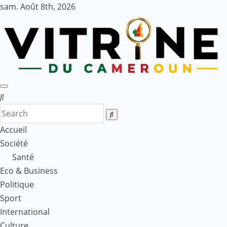
Skip
sam. Août 8th, 2026
to
content
Accueil
Société
Santé
Eco & Business
Politique
Sport
International
Culture