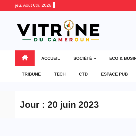
Skip
jeu. Août 6th, 2026
to
content
ACCUEIL
SOCIÉTÉ
ECO & BUSI
TRIBUNE
TECH
CTD
ESPACE PUB
Jour :
20 juin 2023