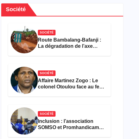
Société
SOCIÉTÉ
Route Bambalang-Bafanji :
La dégradation de l’axe
asphyxie les activités
économiques
SOCIÉTÉ
Affaire Martinez Zogo : Le
colonel Otoulou face au feu
croisé des avocats de la
défense
SOCIÉTÉ
Inclusion : l’association
SOMSO et Promhandicam
militent en faveur d’une