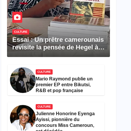
CULTURE
Essai : Un prêtre camerounais
revisite la pensée de Hegel à
travers le rêve américain
CULTURE
Mario Raymond publie un
premier EP entre Bikutsi,
R&B et pop française
CULTURE
Julienne Honorine Eyenga
Ayissi, pionnière du
concours Miss Cameroun,