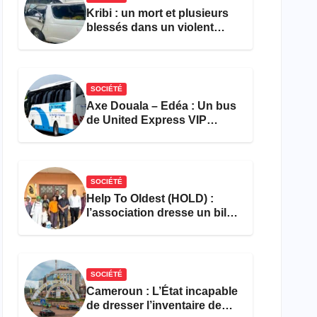
Kribi : un mort et plusieurs
blessés dans un violent
accident près du port
SOCIÉTÉ
Axe Douala – Edéa : Un bus
de United Express VIP
ravagé par les flammes à
Missole
SOCIÉTÉ
Help To Oldest (HOLD) :
l’association dresse un bilan
encourageant au premier
semestre de 2026
SOCIÉTÉ
Cameroun : L’État incapable
de dresser l’inventaire de