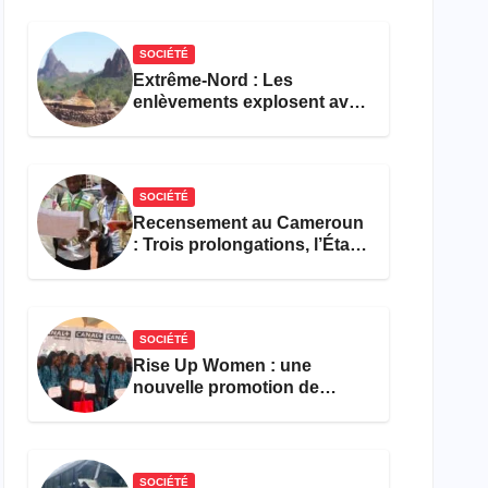
réforme des formations en
hôtellerie-restauration
SOCIÉTÉ
Extrême-Nord : Les
enlèvements explosent avec
308 victimes en trois mois
SOCIÉTÉ
Recensement au Cameroun
: Trois prolongations, l’État
ne parvient toujours pas à
achever le comptage de la
population
SOCIÉTÉ
Rise Up Women : une
nouvelle promotion de
femmes outillées pour
l’emploi et l’entrepreneuriat
SOCIÉTÉ