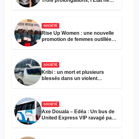
Trois prolongations, l’État ne
parvient toujours pas à achever
le comptage de la population
SOCIÉTÉ
Rise Up Women : une nouvelle
promotion de femmes outillées
pour l’emploi et
l’entrepreneuriat
SOCIÉTÉ
Kribi : un mort et plusieurs
blessés dans un violent
accident près du port
SOCIÉTÉ
Axe Douala – Edéa : Un bus de
United Express VIP ravagé par
les flammes à Missole