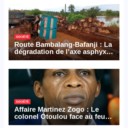
Mail, deux solutions
numériques made in
Cameroon
SOCIÉTÉ
Route Bambalang-Bafanji : La
dégradation de l’axe asphyxie
les activités économiques
SOCIÉTÉ
Affaire Martinez Zogo : Le
colonel Otoulou face au feu
croisé des avocats de la