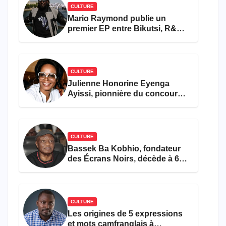
CULTURE
Mario Raymond publie un
premier EP entre Bikutsi, R&B
et pop française
CULTURE
Julienne Honorine Eyenga
Ayissi, pionnière du concours
Miss Cameroun, est décédée
CULTURE
Bassek Ba Kobhio, fondateur
des Écrans Noirs, décède à 69
ans
CULTURE
Les origines de 5 expressions
et mots camfranglais à