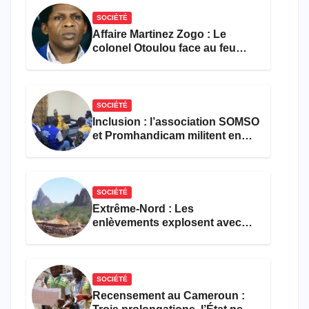
SOCIÉTÉ
Affaire Martinez Zogo : Le
colonel Otoulou face au feu
croisé des avocats de la
défense
SOCIÉTÉ
Inclusion : l’association SOMSO
et Promhandicam militent en
faveur d’une réforme des
formations en hôtellerie-
restauration
SOCIÉTÉ
Extrême-Nord : Les
enlèvements explosent avec
308 victimes en trois mois
SOCIÉTÉ
Recensement au Cameroun :