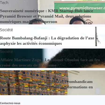
Tech
Souveraineté numérique : KMR Startup Hub lance
Pyramid Browser et Pyramid Mail, deux solutions
numériques made in Cameroon
Société
Route Bambalang-Bafanji : La dégradation de l’axe
asphyxie les activités économiques
Société
Affaire Martinez Zogo : Le colonel Otoulou face au feu
croisé des avocats de la défense
Société
Inclusion : l’association SOMSO et Promhandicam
militent en faveur d’une réforme des formations en
hôtellerie-restauration
Contactez-nous