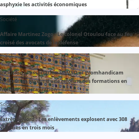
asphyxie les activités économiques
Société
Affaire Martinez Zogo : Le colonel Otoulou face au feu
croisé des avocats de la défense
Société
Inclusion : l’association SOMSO et Promhandicam
militent en faveur d’une réforme des formations en
hôtellerie-restauration
Société
Extrême-Nord : Les enlèvements explosent avec 308
victimes en trois mois