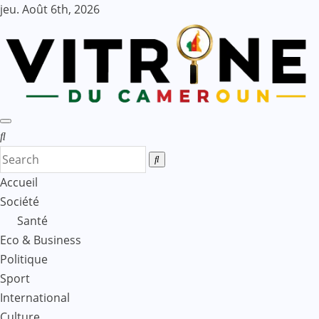
Skip
jeu. Août 6th, 2026
to
content
Accueil
Société
Santé
Eco & Business
Politique
Sport
International
Culture