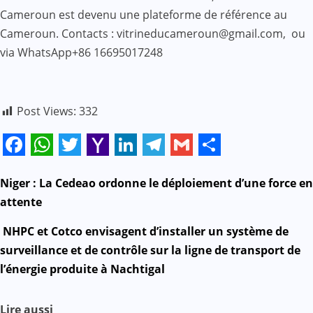
Cameroun est devenu une plateforme de référence au
Cameroun. Contacts : vitrineducameroun@gmail.com, ou
via WhatsApp+86 16695017248
Post Views:
332
Facebook
WhatsApp
Twitter
Yahoo
LinkedIn
Telegram
Gmail
Share
Mail
N
Niger : La Cedeao ordonne le déploiement d’une force en
attente
a
NHPC et Cotco envisagent d’installer un système de
v
surveillance et de contrôle sur la ligne de transport de
l’énergie produite à Nachtigal
i
g
Lire aussi