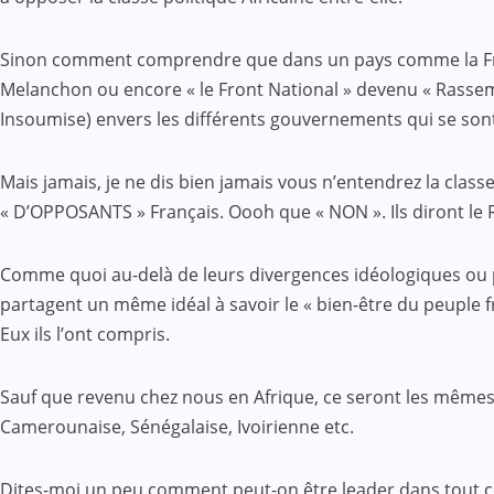
Sinon comment comprendre que dans un pays comme la Franc
Melanchon ou encore « le Front National » devenu « Rassembl
Insoumise) envers les différents gouvernements qui se sont
Mais jamais, je ne dis bien jamais vous n’entendrez la classe
« D’OPPOSANTS » Français. Oooh que « NON ». Ils diront le
Comme quoi au-delà de leurs divergences idéologiques ou phil
partagent un même idéal à savoir le « bien-être du peuple fr
Eux ils l’ont compris.
Sauf que revenu chez nous en Afrique, ce seront les mêmes
Camerounaise, Sénégalaise, Ivoirienne etc.
Dites-moi un peu comment peut-on être leader dans tout ce 