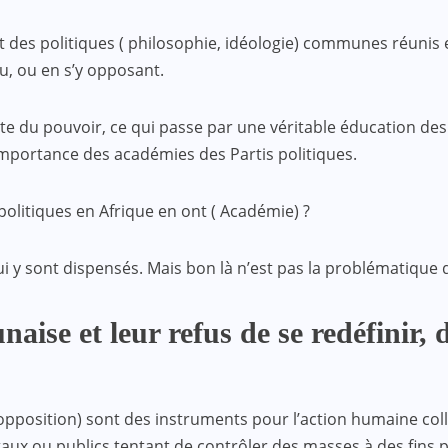
des politiques ( philosophie, idéologie) communes réunis en
u, ou en s’y opposant.
e du pouvoir, ce qui passe par une véritable éducation des mi
’importance des académies des Partis politiques.
olitiques en Afrique en ont ( Académie) ?
i y sont dispensés. Mais bon là n’est pas la problématique 
aise et leur refus de se redéfinir, 
’opposition) sont des instruments pour l’action humaine collec
x ou publics tentant de contrôler des masses à des fins po