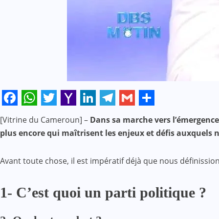
Facebook
WhatsApp
Twitter
Yahoo
LinkedIn
Telegram
Gmail
Share
[Vitrine du Cameroun] –
Dans sa marche vers l’émergence,
Mail
plus encore qui maîtrisent les enjeux et défis auxquels 
Avant toute chose, il est impératif déjà que nous définissi
1- C’est quoi un parti politique ?