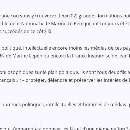
e où vous y trouverez deux (02) grandes formations polit
ement National » de Marine Le Pen qui ont toujours été très
 succédés de ce côté-là.
 politique, intellectuelle encore moins les médias de ces pay
 RN de Marine Lepen ou encore la France Insoumise de Jean
osophiques sur le plan politique, ils sont tous deux fils et
ançais » ; « protéger, défendre et préserver les intérêts de 
 hommes politiques, intellectuelles et hommes de médias q
qui s’apparente à opposer les fils et d’une même nation ? (