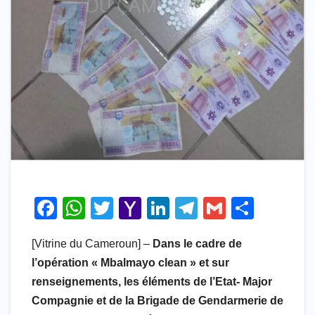
F
W
T
Y
Li
T
G
S
a
h
wi
a
n
el
m
h
[Vitrine du Cameroun] –
Dans le cadre de
c
at
tt
h
k
e
ail
ar
l’opération « Mbalmayo clean » et sur
e
s
er
o
e
gr
e
renseignements, les éléments de l’Etat- Major
b
A
o
dI
a
Compagnie et de la Brigade de Gendarmerie de