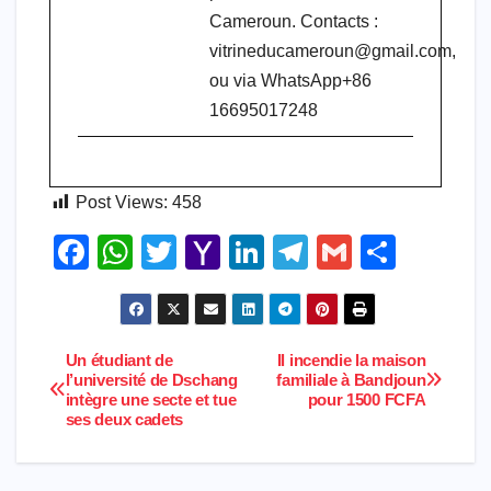
Cameroun. Contacts :
vitrineducameroun@gmail.com,
ou via WhatsApp+86
16695017248
Post Views:
458
F
W
T
Y
Li
T
G
S
a
h
wi
a
n
el
m
h
c
at
tt
h
k
e
ail
ar
e
s
er
o
e
gr
e
Un étudiant de
Il incendie la maison
Navigation
l’université de Dschang
familiale à Bandjoun
b
A
o
dI
a
intègre une secte et tue
pour 1500 FCFA
de
o
p
M
n
m
ses deux cadets
l’article
o
p
ail