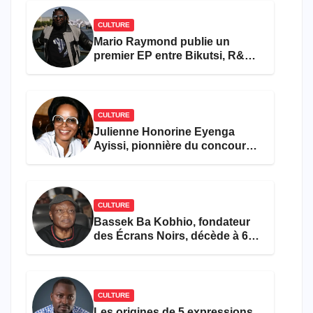
CULTURE
Mario Raymond publie un
premier EP entre Bikutsi, R&B
et pop française
CULTURE
Julienne Honorine Eyenga
Ayissi, pionnière du concours
Miss Cameroun, est décédée
CULTURE
Bassek Ba Kobhio, fondateur
des Écrans Noirs, décède à 69
ans
CULTURE
Les origines de 5 expressions