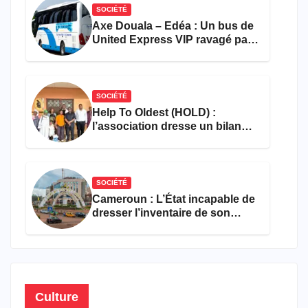
SOCIÉTÉ
Axe Douala – Edéa : Un bus de
United Express VIP ravagé par
les flammes à Missole
SOCIÉTÉ
Help To Oldest (HOLD) :
l’association dresse un bilan
encourageant au premier
semestre de 2026
SOCIÉTÉ
Cameroun : L’État incapable de
dresser l’inventaire de son
propre patrimoine
Culture