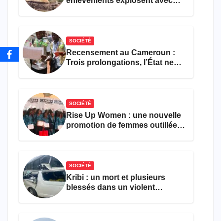
enlèvements explosent avec
308 victimes en trois mois
SOCIÉTÉ
Recensement au Cameroun :
Trois prolongations, l’État ne
parvient toujours pas à achever
le comptage de la population
SOCIÉTÉ
Rise Up Women : une nouvelle
promotion de femmes outillées
pour l’emploi et
l’entrepreneuriat
SOCIÉTÉ
Kribi : un mort et plusieurs
blessés dans un violent
accident près du port