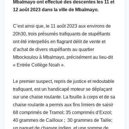
o
p
M
n
m
Mbalmayo ont effectué des descentes les 11 et
o
p
ail
12 août 2023 dans la ville de Mbalmayo.
k
C’est ainsi que, le 11 août 2023 aux environs de
20h30, trois présumés trafiquants de stupéfiants
ont été interpellés en flagrant délit de vente et
d’achat de divers stupéfiants au quartier
Mbockoulou à Mbalmayo, précisément au lieu-dit
« Entrée Collège Noah ».
Le premier suspect, repris de justice et redoutable
trafiquant, est un handicapé moteur se déplaçant
sur une chaise roulante. La fouille à corps et de sa
chaise roulante a permis aux fins limiers de saisir
68 comprimés de Tramol; 35 comprimés d’Exzol;
40 grammes de Cailloux ; 30 grammes de Taille;
un paquet de chanvre indien et une somme de