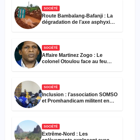
SOCIÉTÉ
Route Bambalang-Bafanji : La
dégradation de l’axe asphyxie
les activités économiques
SOCIÉTÉ
Affaire Martinez Zogo : Le
colonel Otoulou face au feu
croisé des avocats de la
défense
SOCIÉTÉ
Inclusion : l’association SOMSO
et Promhandicam militent en
faveur d’une réforme des
formations en hôtellerie-
restauration
SOCIÉTÉ
Extrême-Nord : Les