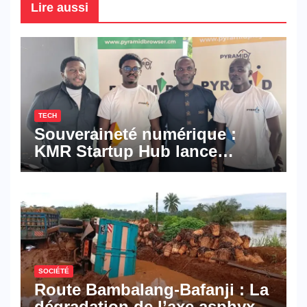
Lire aussi
TECH
Souveraineté numérique :
KMR Startup Hub lance
Pyramid Browser et Pyramid
Mail, deux solutions
numériques made in
Cameroon
SOCIÉTÉ
Route Bambalang-Bafanji : La
dégradation de l’axe asphyxie