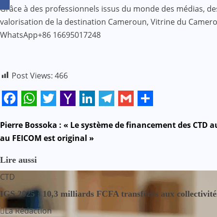
Grâce à des professionnels issus du monde des médias, des af
valorisation de la destination Cameroun, Vitrine du Came
WhatsApp+86 16695017248
Post Views:
466
Facebook
WhatsApp
Twitter
Yahoo
LinkedIn
Telegram
Gmail
Share
Mail
N
Pierre Bossoka : « Le système de financement des CTD
au FEICOM est original »
a
Lire aussi
v
CTD
i
IGS 2025 : 10,3 milliards FCFA transférés aux collectivités
g
La Rédaction