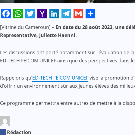
Facebook
WhatsApp
Twitter
Yahoo
LinkedIn
Telegram
Gmail
Share
[Vitrine du Cameroun] –
En date du 28 août 2023, une dél
Mail
Representative, Juliette Haenni.
Les discussions ont porté notamment sur l’évaluation de 
ED-TECH FEICOM UNICEF ainsi que des perspectives dans le
Rappelons qu’
ED-TECH FEICOM UNICEF
vise la promotion d
d’offrir un environnement sûr aux jeunes élèves des milieu
Ce programme permettra entre autres de mettre à la dispos
La Rédaction