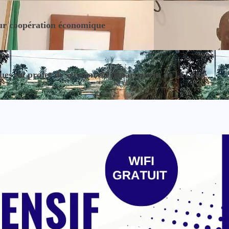
eur coopération économique
iques du projet de scission du département de la Lékié