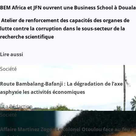
Facebook
WhatsApp
Twitter
Yahoo
LinkedIn
Telegram
Gmail
Share
Mail
N
BEM Africa et JFN ouvrent une Business School à Douala
a
Atelier de renforcement des capacités des organes de
lutte contre la corruption dans le sous-secteur de la
v
recherche scientifique
i
Lire aussi
g
Société
a
Route Bambalang-Bafanji : La dégradation de l’axe
t
asphyxie les activités économiques
i
La Rédaction
o
Société
n
Affaire Martinez Zogo : Le colonel Otoulou face au feu