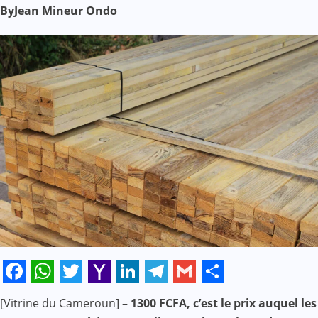
By
Jean Mineur Ondo
Facebook
WhatsApp
Twitter
Yahoo
LinkedIn
Telegram
Gmail
Share
[Vitrine du Cameroun] –
1300 FCFA, c’est le prix auquel les
Mail