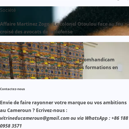
Société
Affaire Martinez Zogo : Le colonel Otoulou face au feu
croisé des avocats de la défense
Société
Inclusion : l’association SOMSO et Promhandicam
militent en faveur d’une réforme des formations en
hôtellerie-restauration
Contactez-nous
Envie de faire rayonner votre marque ou vos ambitions
au Cameroun ? Ecrivez-nous :
vitrineducameroun@gmail.com ou via WhatsApp : +86 188
0958 3571