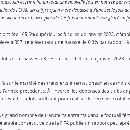
l masculin et féminin, un total une nouvelle fois en hausse par r
lliards FCFA), un chiffre qui n’a été dépassé qu’une seule fois au 
n nouveau record, avec plus de 2,5 fois le montant enregistré en j
s ont été 165,5% supérieures à celles de janvier 2023, s’éta
s’élève à 357, représentant une hausse de 0,3% par rapport à
es clubs sont passés à 8,2% du record établi en janvier 2023
tifs sur le marché des transferts internationaux en ce mois
de l’année précédente. À l’inverse, les dépenses des clubs a
a reste toutefois suffisant pour réaliser le deuxième total l
lus grand nombre de transferts entrants dans le football fém
me année consécutive que la FIFA publie un rapport peu aprè