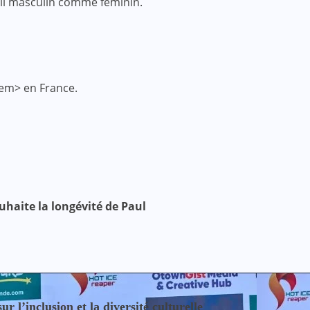
all masculin comme féminin.
em> en France.
uhaite la longévité de Paul
 l’inclusion et la diversité culturelle