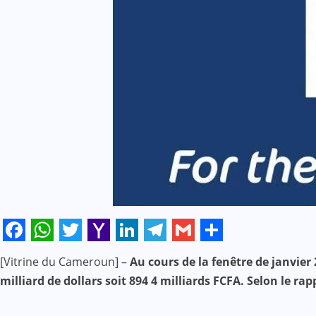
Facebook
WhatsApp
Twitter
Yahoo
LinkedIn
Telegram
Gmail
Share
[Vitrine du Cameroun] –
Au cours de la fenêtre de janvier
Mail
milliard de dollars soit 894 4 milliards FCFA. Selon le 