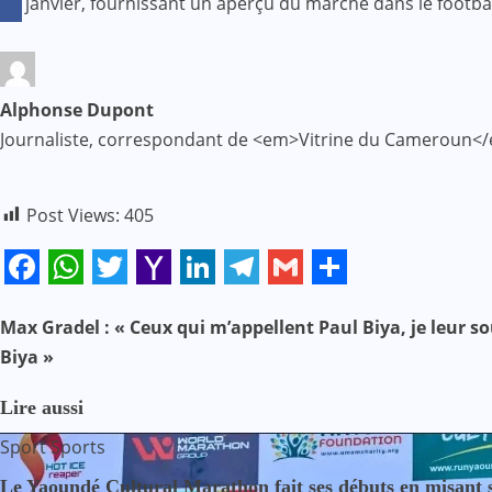
de janvier, fournissant un aperçu du marché dans le footb
Alphonse Dupont
Journaliste, correspondant de <em>Vitrine du Cameroun</
Post Views:
405
Facebook
WhatsApp
Twitter
Yahoo
LinkedIn
Telegram
Gmail
Share
Mail
Max Gradel : « Ceux qui m’appellent Paul Biya, je leur so
N
Biya »
a
Lire aussi
v
Sport
Sports
i
Le Yaoundé Cultural Marathon fait ses débuts en misant sur