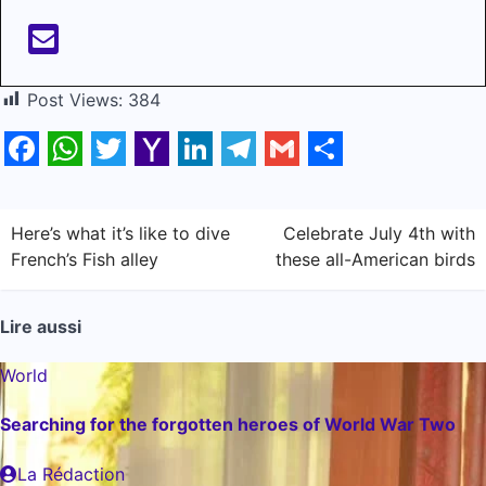
Post Views:
384
Facebook
WhatsApp
Twitter
Yahoo
LinkedIn
Telegram
Gmail
Share
Mail
Navigation
Here’s what it’s like to dive
Celebrate July 4th with
French’s Fish alley
these all-American birds
de
l’article
Lire aussi
World
Searching for the forgotten heroes of World War Two
La Rédaction