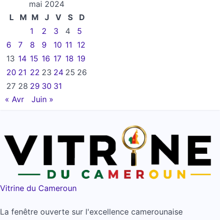
mai 2024
L
M
M
J
V
S
D
1
2
3
4
5
6
7
8
9
10
11
12
13
14
15
16
17
18
19
20
21
22
23
24
25
26
27
28
29
30
31
« Avr
Juin »
Vitrine du Cameroun
La fenêtre ouverte sur l'excellence camerounaise