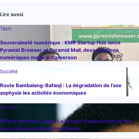
Lire aussi
Tech
Souveraineté numérique : KMR Startup Hub lance
Pyramid Browser et Pyramid Mail, deux solutions
numériques made in Cameroon
Société
Route Bambalang-Bafanji : La dégradation de l’axe
asphyxie les activités économiques
Société
Affaire Martinez Zogo : Le colonel Otoulou face au feu
croisé des avocats de la défense