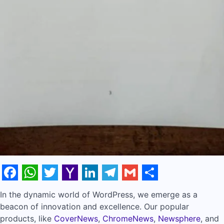
Facebook
WhatsApp
Twitter
Yahoo
LinkedIn
Telegram
Gmail
Share
In the dynamic world of WordPress, we emerge as a
Mail
beacon of innovation and excellence. Our popular
products, like
CoverNews
,
ChromeNews
,
Newsphere
, and