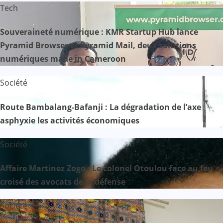
Tech
Souveraineté numérique : KMR Startup Hub lance
Pyramid Browser et Pyramid Mail, deux solutions
numériques made in Cameroon
Société
Route Bambalang-Bafanji : La dégradation de l’axe
asphyxie les activités économiques
Société
Affaire Martinez Zogo : Le colonel Otoulou face au feu
croisé des avocats de la défense
Société