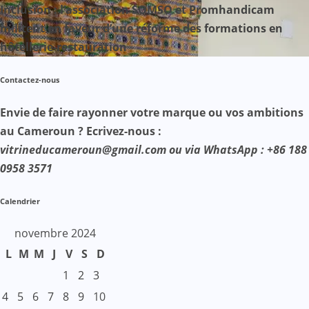
Inclusion : l’association SOMSO et Promhandicam
militent en faveur d’une réforme des formations en
hôtellerie-restauration
Contactez-nous
Envie de faire rayonner votre marque ou vos ambitions
au Cameroun ? Ecrivez-nous :
vitrineducameroun@gmail.com ou via WhatsApp : +86 188
0958 3571
Calendrier
novembre 2024
L
M
M
J
V
S
D
1
2
3
4
5
6
7
8
9
10