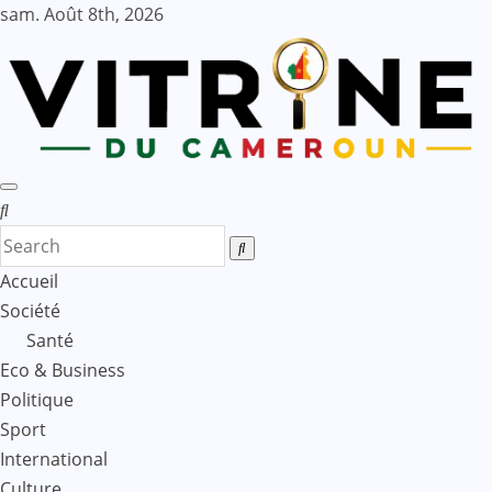
Skip
sam. Août 8th, 2026
to
content
Accueil
Société
Santé
Eco & Business
Politique
Sport
International
Culture