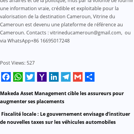
des affaires et de la politique, mus par la volonté de fournir
une information vraie, crédible et exploitable pour la
valorisation de la destination Cameroun, Vitrine du
Cameroun est devenu une plateforme de référence au
Cameroun. Contacts : vitrineducameroun@gmail.com, ou
via WhatsApp+86 16695017248
Post Views:
527
Facebook
WhatsApp
Twitter
Yahoo
LinkedIn
Telegram
Gmail
Share
Mail
N
Makeda Asset Management cible les assureurs pour
augmenter ses placements
a
Fiscalité locale : Le gouvernement envisage d’instituer
v
de nouvelles taxes sur les véhicules automobiles
i