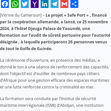
Facebook
WhatsApp
Twitter
Yahoo
LinkedIn
Telegram
Gmail
Share
[Vitrine du Cameroun] –
Le projet « Safe Port » , financé
Mail
par la coopération allemande, a lancé, ce 25 novembre
2024, à l’hôtel Djeuga Palace de Yaoundé, une
formation sur l’audit de sûreté portuaire pour l’autorité
désignée , à laquelle participeront 26 personnes venus
de tout le Golfe de Guinée.
La cérémonie d’ouverture, en présence des médias, a
donné le ton à une séance de renforcement des capacités,
dont l’objectif est d’outiller de nombreux pays côtiers
d’Afrique pour une gestion efficace des espaces maritimes
et une lutte renforcée contre la criminalité en mer.
La formation sera conduite par l’Institut de sécurité
maritime interrégionale (ISMI) d’Abidjan, une institution