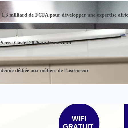
,3 milliard de FCFA pour développer une expertise africain
 Pierre Castel 2026 au Cameroun
démie dédiée aux métiers de l’ascenseur