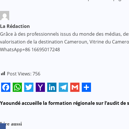
La Rédaction
Grâce à des professionnels issus du monde des médias, des af
valorisation de la destination Cameroun, Vitrine du Came
WhatsApp+86 16695017248
Post Views:
756
Facebook
WhatsApp
Twitter
Yahoo
LinkedIn
Telegram
Gmail
Share
Mail
N
Yaoundé accueille la formation régionale sur l’audit de 
a
Lire aussi