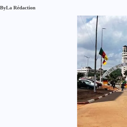
By
La Rédaction