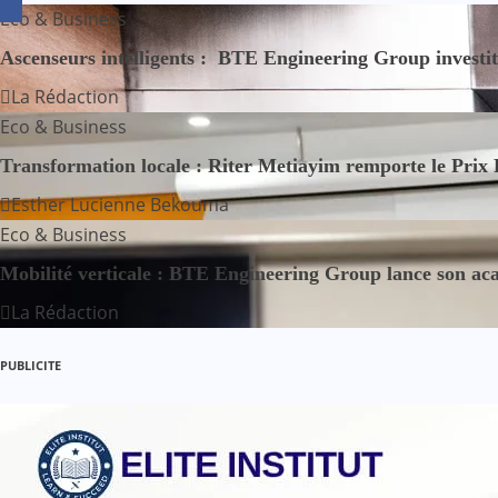
v
Eco & Business
i
Ascenseurs intelligents : BTE Engineering Group investit 1
g
La Rédaction
Eco & Business
a
Transformation locale : Riter Metiayim remporte le Prix
t
Esther Lucienne Bekouma
i
Eco & Business
o
Mobilité verticale : BTE Engineering Group lance son aca
La Rédaction
n
d
PUBLICITE
e
l