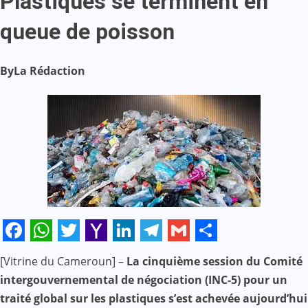
Plastiques se terminent en
queue de poisson
By
La Rédaction
Facebook
WhatsApp
Twitter
Yahoo
LinkedIn
Telegram
Gmail
Share
[Vitrine du Cameroun] –
La cinquième session du Comité
Mail
intergouvernemental de négociation (INC-5) pour un
traité global sur les plastiques s’est achevée aujourd’hui