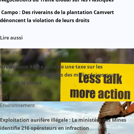
v
Campo : Des riverains de la plantation Camvert
dénoncent la violation de leurs droits
i
g
Lire aussi
a
Environnement
t
Greenpeace Africa réclame une taxe sur les
i
investissements polluants des milliardaires pour
financer le climat
o
n
La Rédaction
Environnement
d
Exploitation aurifère illégale : Le ministère des Mines
e
identifie 216 opérateurs en infraction