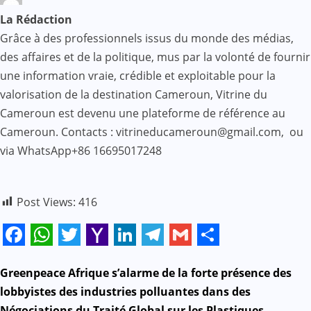
La Rédaction
Grâce à des professionnels issus du monde des médias,
des affaires et de la politique, mus par la volonté de fournir
une information vraie, crédible et exploitable pour la
valorisation de la destination Cameroun, Vitrine du
Cameroun est devenu une plateforme de référence au
Cameroun. Contacts : vitrineducameroun@gmail.com, ou
via WhatsApp+86 16695017248
Post Views:
416
Facebook
WhatsApp
Twitter
Yahoo
LinkedIn
Telegram
Gmail
Share
Mail
N
Greenpeace Afrique s’alarme de la forte présence des
lobbyistes des industries polluantes dans des
a
Négociations du Traité Global sur les Plastiques