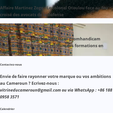
Affaire Martinez Zogo : Le colonel Otoulou face au feu
croisé des avocats de la défense
Société
Inclusion : l’association SOMSO et Promhandicam
militent en faveur d’une réforme des formations en
hôtellerie-restauration
Contactez-nous
Envie de faire rayonner votre marque ou vos ambitions
au Cameroun ? Ecrivez-nous :
vitrineducameroun@gmail.com ou via WhatsApp : +86 188
0958 3571
Calendrier