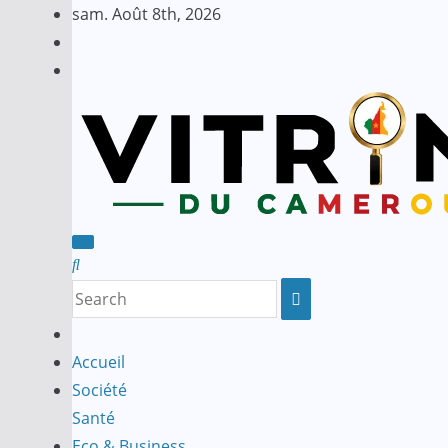
Skip
sam. Août 8th, 2026
to
content
Accueil
Société
Santé
Eco & Business