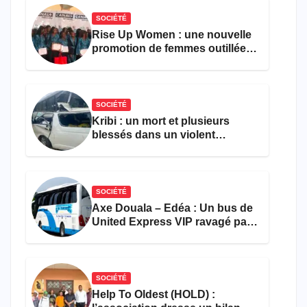
SOCIÉTÉ
Rise Up Women : une nouvelle
promotion de femmes outillées
pour l’emploi et
l’entrepreneuriat
SOCIÉTÉ
Kribi : un mort et plusieurs
blessés dans un violent
accident près du port
SOCIÉTÉ
Axe Douala – Edéa : Un bus de
United Express VIP ravagé par
les flammes à Missole
SOCIÉTÉ
Help To Oldest (HOLD) :