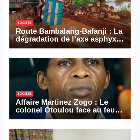
SOCIÉTÉ
Route Bambalang-Bafanji : La
dégradation de l’axe asphyxie
les activités économiques
SOCIÉTÉ
Affaire Martinez Zogo : Le
colonel Otoulou face au feu
croisé des avocats de la
défense