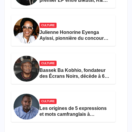
premier EP entre Bikutsi, R&B
et pop française
CULTURE
Julienne Honorine Eyenga
Ayissi, pionnière du concours
Miss Cameroun, est décédée
CULTURE
Bassek Ba Kobhio, fondateur
des Écrans Noirs, décède à 69
ans
CULTURE
Les origines de 5 expressions
et mots camfranglais à
connaître en 2026