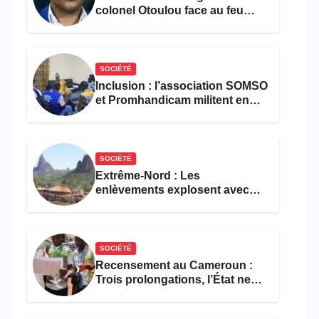
colonel Otoulou face au feu
croisé des avocats de la
défense
SOCIÉTÉ
Inclusion : l’association SOMSO
et Promhandicam militent en
faveur d’une réforme des
formations en hôtellerie-
restauration
SOCIÉTÉ
Extrême-Nord : Les
enlèvements explosent avec
308 victimes en trois mois
SOCIÉTÉ
Recensement au Cameroun :
Trois prolongations, l’État ne
parvient toujours pas à achever
le comptage de la population