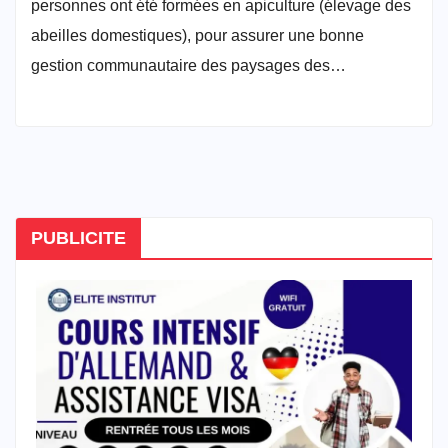
l’apiculture
personnes ont été formées en apiculture (élevage des
abeilles domestiques), pour assurer une bonne
gestion communautaire des paysages des…
PUBLICITE