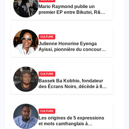
Mario Raymond publie un
premier EP entre Bikutsi, R&B
et pop française
CULTURE
Julienne Honorine Eyenga
Ayissi, pionnière du concours
Miss Cameroun, est décédée
CULTURE
Bassek Ba Kobhio, fondateur
des Écrans Noirs, décède à 69
ans
CULTURE
Les origines de 5 expressions
et mots camfranglais à