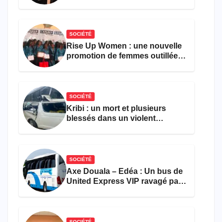
parvient toujours pas à achever
le comptage de la population
SOCIÉTÉ
Rise Up Women : une nouvelle
promotion de femmes outillées
pour l’emploi et
l’entrepreneuriat
SOCIÉTÉ
Kribi : un mort et plusieurs
blessés dans un violent
accident près du port
SOCIÉTÉ
Axe Douala – Edéa : Un bus de
United Express VIP ravagé par
les flammes à Missole
SOCIÉTÉ