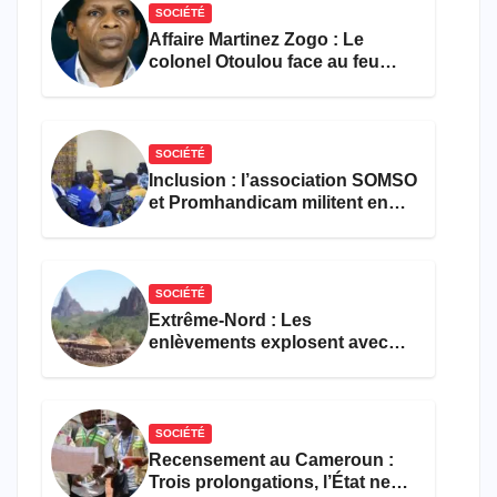
SOCIÉTÉ
Affaire Martinez Zogo : Le
colonel Otoulou face au feu
croisé des avocats de la
défense
SOCIÉTÉ
Inclusion : l’association SOMSO
et Promhandicam militent en
faveur d’une réforme des
formations en hôtellerie-
restauration
SOCIÉTÉ
Extrême-Nord : Les
enlèvements explosent avec
308 victimes en trois mois
SOCIÉTÉ
Recensement au Cameroun :
Trois prolongations, l’État ne