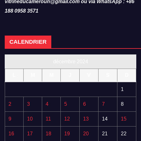
vitrineducameroun@gmail.com ou via WhatsApp : +86
188 0958 3571
CALENDRIER
décembre 2024
L
M
M
J
V
S
D
1
2
3
4
5
6
7
8
9
10
11
12
13
14
15
16
17
18
19
20
21
22