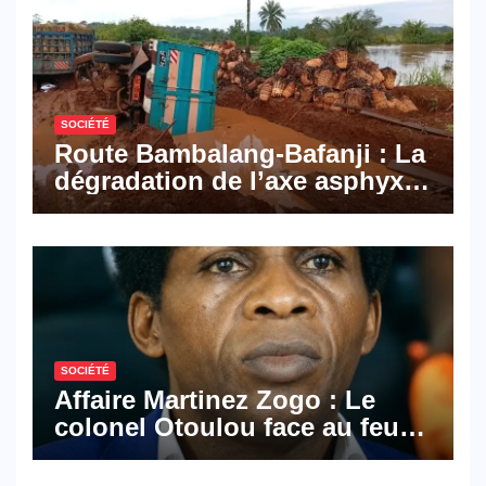
numériques made in
Cameroon
SOCIÉTÉ
Route Bambalang-Bafanji : La
dégradation de l’axe asphyxie
les activités économiques
SOCIÉTÉ
Affaire Martinez Zogo : Le
colonel Otoulou face au feu
croisé des avocats de la
défense