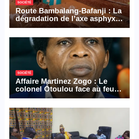
SOCIÉTÉ
Route Bambalang-Bafanji : La
dégradation de l’axe asphyxie
les activités économiques
SOCIÉTÉ
Affaire Martinez Zogo : Le
colonel Otoulou face au feu
croisé des avocats de la
défense