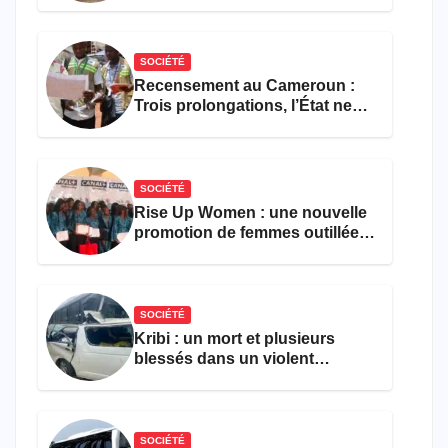
SOCIÉTÉ
Recensement au Cameroun :
Trois prolongations, l’État ne
parvient toujours pas à achever
le comptage de la population
SOCIÉTÉ
Rise Up Women : une nouvelle
promotion de femmes outillées
pour l’emploi et
l’entrepreneuriat
SOCIÉTÉ
Kribi : un mort et plusieurs
blessés dans un violent
accident près du port
SOCIÉTÉ