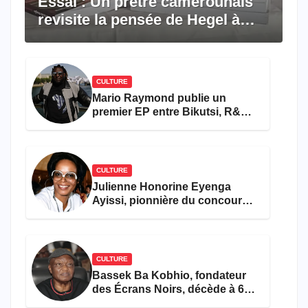
Essai : Un prêtre camerounais
revisite la pensée de Hegel à
travers le rêve américain
CULTURE
Mario Raymond publie un
premier EP entre Bikutsi, R&B
et pop française
CULTURE
Julienne Honorine Eyenga
Ayissi, pionnière du concours
Miss Cameroun, est décédée
CULTURE
Bassek Ba Kobhio, fondateur
des Écrans Noirs, décède à 69
ans