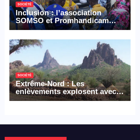
SOCIÉTÉ
Inclusion : l’association
SOMSO et Promhandicam
militent en faveur d’une
réforme des formations en
hôtellerie-restauration
SOCIÉTÉ
Extrême-Nord : Les
enlèvements explosent avec
308 victimes en trois mois