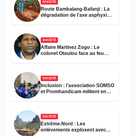
SOCIÉTÉ
Route Bambalang-Bafanji : La
dégradation de l’axe asphyxie
les activités économiques
SOCIÉTÉ
Affaire Martinez Zogo : Le
colonel Otoulou face au feu
croisé des avocats de la
défense
SOCIÉTÉ
Inclusion : l’association SOMSO
et Promhandicam militent en
faveur d’une réforme des
formations en hôtellerie-
restauration
SOCIÉTÉ
Extrême-Nord : Les
enlèvements explosent avec
308 victimes en trois mois