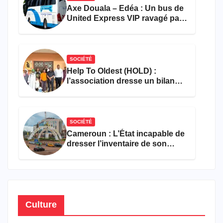
Axe Douala – Edéa : Un bus de
United Express VIP ravagé par
les flammes à Missole
SOCIÉTÉ
Help To Oldest (HOLD) :
l’association dresse un bilan
encourageant au premier
semestre de 2026
SOCIÉTÉ
Cameroun : L’État incapable de
dresser l’inventaire de son
propre patrimoine
Culture