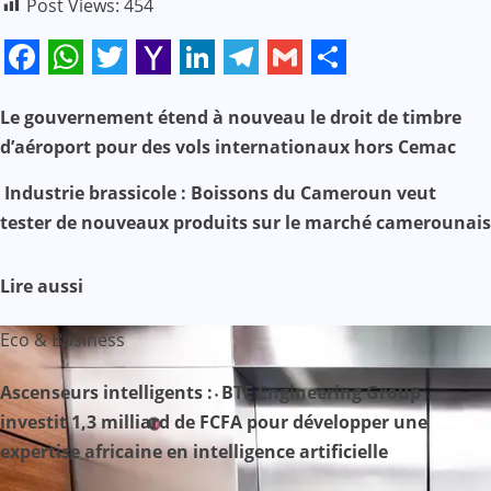
Post Views:
454
Facebook
WhatsApp
Twitter
Yahoo
LinkedIn
Telegram
Gmail
Share
Mail
N
Le gouvernement étend à nouveau le droit de timbre
d’aéroport pour des vols internationaux hors Cemac
a
Industrie brassicole : Boissons du Cameroun veut
v
tester de nouveaux produits sur le marché camerounais
i
Lire aussi
g
Eco & Business
a
Ascenseurs intelligents : BTE Engineering Group
t
investit 1,3 milliard de FCFA pour développer une
i
expertise africaine en intelligence artificielle