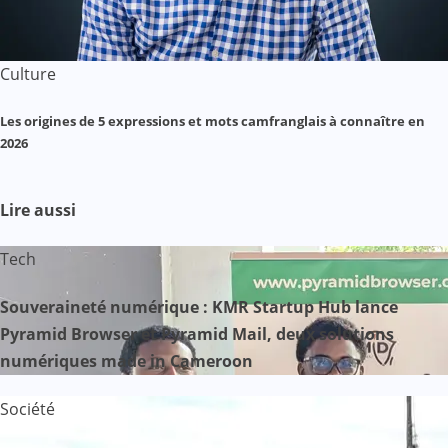
Culture
Les origines de 5 expressions et mots camfranglais à connaître en
2026
Lire aussi
Tech
Souveraineté numérique : KMR Startup Hub lance
Pyramid Browser et Pyramid Mail, deux solutions
numériques made in Cameroon
Société