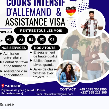
l
e
Société