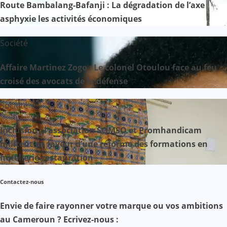
Route Bambalang-Bafanji : La dégradation de l’axe
asphyxie les activités économiques
Société
Affaire Martinez Zogo : Le colonel Otoulou face au feu
croisé des avocats de la défense
Société
Inclusion : l’association SOMSO et Promhandicam
militent en faveur d’une réforme des formations en
hôtellerie-restauration
Contactez-nous
Envie de faire rayonner votre marque ou vos ambitions
au Cameroun ? Ecrivez-nous :