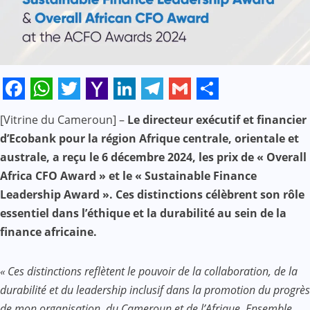
Facebook
WhatsApp
Twitter
Yahoo
LinkedIn
Telegram
Gmail
Share
[Vitrine du Cameroun] –
Le directeur exécutif et financier
Mail
d’Ecobank pour la région Afrique centrale, orientale et
australe, a reçu le 6 décembre 2024, les prix de « Overall
Africa CFO Award » et le « Sustainable Finance
Leadership Award ». Ces distinctions célèbrent son rôle
essentiel dans l’éthique et la durabilité au sein de la
finance africaine.
« Ces distinctions reflètent le pouvoir de la collaboration, de la
durabilité et du leadership inclusif dans la promotion du progrès
de mon organisation, du Cameroun et de l’Afrique. Ensemble,