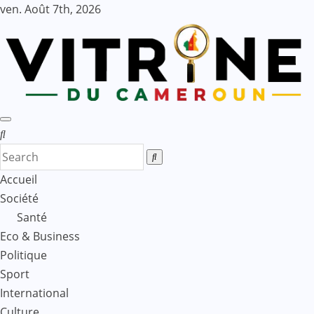
Skip
ven. Août 7th, 2026
to
content
Accueil
Société
Santé
Eco & Business
Politique
Sport
International
Culture