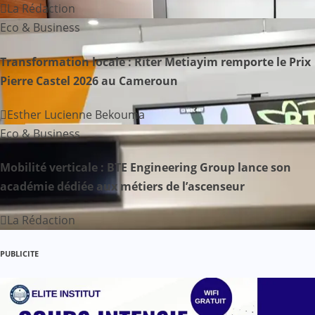
o
La Rédaction
n
Eco & Business
d
Transformation locale : Riter Metiayim remporte le Prix
Pierre Castel 2026 au Cameroun
e
Esther Lucienne Bekouma
l
Eco & Business
’
Mobilité verticale : BTE Engineering Group lance son
a
académie dédiée aux métiers de l’ascenseur
r
La Rédaction
t
PUBLICITE
i
c